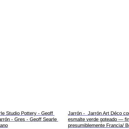
le Studio Pottery - Geoff 
Jarrón -  Jarrón Art Déco c
arrón - Gres - Geoff Searle 
esmalte verde goteado — fi
mano
presumiblemente Francia/ Bé