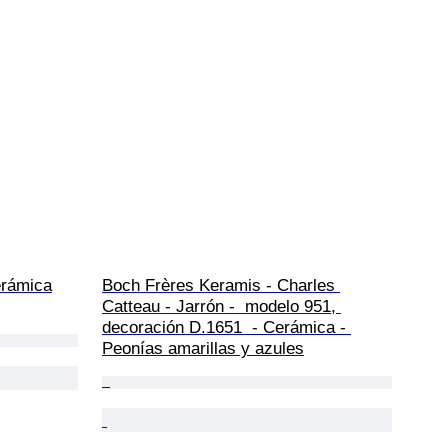
erámica
Boch Frères Keramis - Charles 
Catteau - Jarrón -  modelo 951, 
decoración D.1651  - Cerámica - 
Peonías amarillas y azules