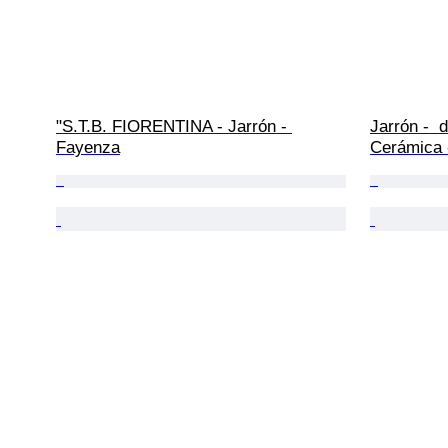
"S.T.B. FIORENTINA - Jarrón - 
Jarrón -  
Fayenza
Cerámica 