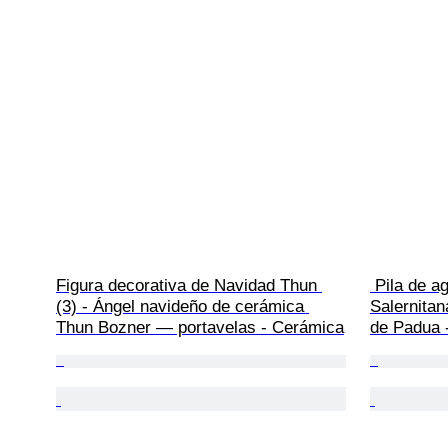
Figura decorativa de Navidad Thun 
 Pila de agua bendita - Ceramica 
(3) - Ángel navideño de cerámica 
Salernitan
Thun Bozner — portavelas - Cerámica
de Padua 