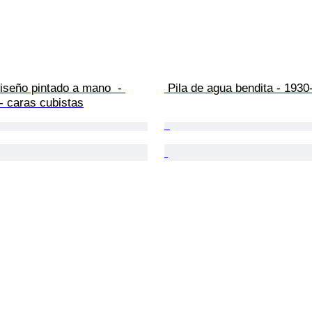
diseño pintado a mano  - 
 Pila de agua bendita - 1930
- caras cubistas