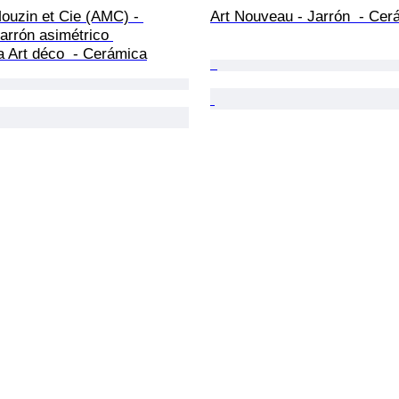
ouzin et Cie (AMC) - 
Art Nouveau - Jarrón  - Cer
Jarrón asimétrico 
a Art déco  - Cerámica