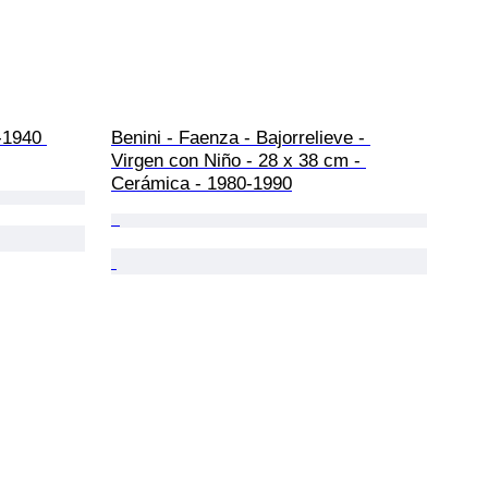
-1940 
Benini - Faenza - Bajorrelieve - 
Virgen con Niño - 28 x 38 cm - 
Cerámica - 1980-1990