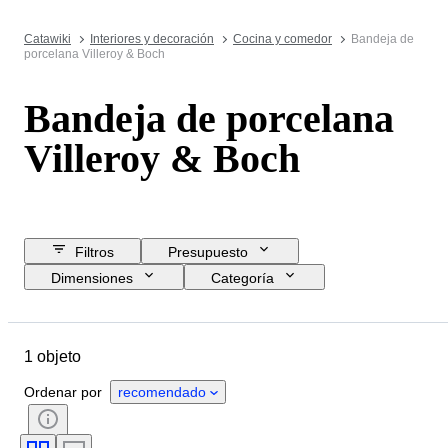
Catawiki
Interiores y decoración
Cocina y comedor
Bandeja de
porcelana Villeroy & Boch
Bandeja de porcelana
Villeroy & Boch
Filtros
Presupuesto
Dimensiones
Categoría
Precio de reserva
Fecha final
Ubicación
Marca
Objeto
1 objeto
País de origen
Material
Estado
Período
Era
Ordenar por
recomendado