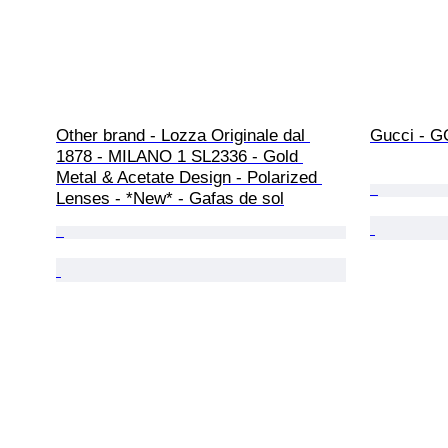
Other brand - Lozza Originale dal 
Gucci - G
1878 - MILANO 1 SL2336 - Gold 
Metal & Acetate Design - Polarized 
Lenses - *New* - Gafas de sol