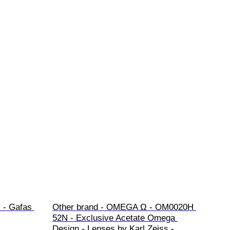
 - Gafas 
Other brand - OMEGA Ω - OM0020H 
52N - Exclusive Acetate Omega 
Design - Lenses by Karl Zeiss - 