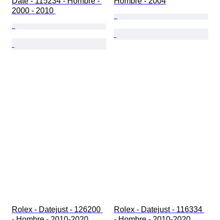
Date - 115234 - Hombre - 
Hombre - 2004
2000 - 2010 
Rolex - Datejust - 126200 
Rolex - Datejust - 116334 
- Hombre - 2010-2020 
- Hombre - 2010-2020 