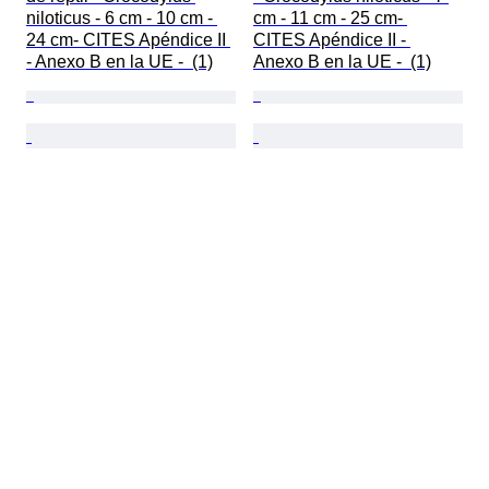
niloticus - 6 cm - 10 cm - 
cm - 11 cm - 25 cm- 
24 cm- CITES Apéndice II 
CITES Apéndice II - 
- Anexo B en la UE -  (1)
Anexo B en la UE -  (1)