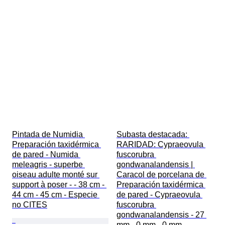
Pintada de Numidia 
Subasta destacada: 
Preparación taxidérmica 
RARIDAD: Cypraeovula 
de pared - Numida 
fuscorubra 
meleagris - superbe 
gondwanalandensis | 
oiseau adulte monté sur 
Caracol de porcelana de 
support à poser - - 38 cm - 
Preparación taxidérmica 
44 cm - 45 cm - Especie 
de pared - Cypraeovula 
no CITES
fuscorubra 
gondwanalandensis - 27 
mm - 0 mm - 0 mm - 