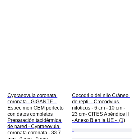
Cypraeovula coronata 
Cocodrilo del nilo Cráneo 
coronata - GIGANTE - 
de reptil - Crocodylus 
Especimen GEM perfecto 
niloticus - 6 cm - 10 cm - 
con datos completos 
23 cm- CITES Apéndice II 
Preparación taxidérmica 
- Anexo B en la UE -  (1)
de pared - Cypraeovula 
coronata coronata - 33.7 
mm - 0 mm - 0 mm - 