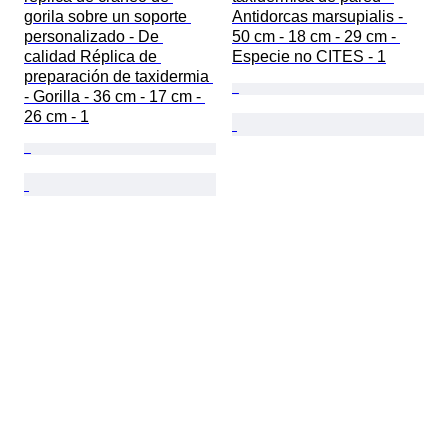
gorila sobre un soporte 
Antidorcas marsupialis - 
personalizado - De 
50 cm - 18 cm - 29 cm - 
calidad Réplica de 
Especie no CITES - 1
preparación de taxidermia 
- Gorilla - 36 cm - 17 cm - 
26 cm - 1