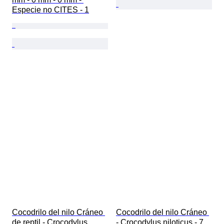
Especie no CITES - 1
Cocodrilo del nilo Cráneo 
Cocodrilo del nilo Cráneo 
de reptil - Crocodylus 
- Crocodylus niloticus - 7 