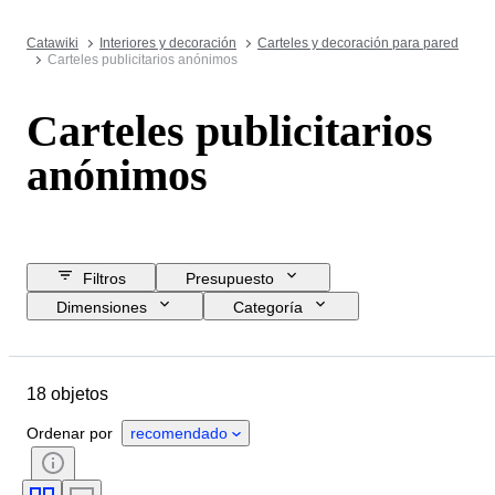
Catawiki
Interiores y decoración
Carteles y decoración para pared
Carteles publicitarios anónimos
Carteles publicitarios
anónimos
Filtros
Presupuesto
Dimensiones
Categoría
Precio de reserva
Fecha final
Ubicación
Objeto
18 objetos
País de origen
Estado
Período
Tema
Era
Ordenar por
recomendado
Creador