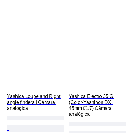
Yashica Loupe and Right 
Yashica Electro 35 G 
angle finders | Cámara 
(Color-Yashinon DX 
analógica
45mm f/1.7) Cámara 
analógica