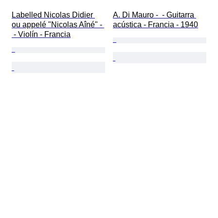
Labelled Nicolas Didier 
A. Di Mauro -  - Guitarra 
ou appelé "Nicolas Aîné" - 
acústica - Francia - 1940
 - Violín - Francia