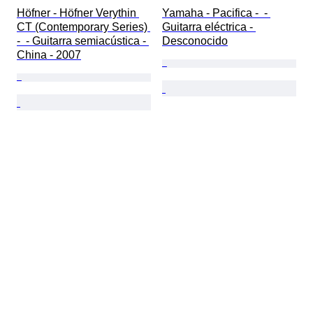
Höfner - Höfner Verythin 
Yamaha - Pacifica -  - 
CT (Contemporary Series) 
Guitarra eléctrica - 
-  - Guitarra semiacústica - 
Desconocido
China - 2007