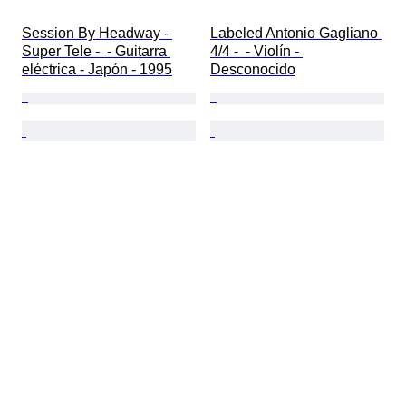
Session By Headway - 
Labeled Antonio Gagliano 
Super Tele -  - Guitarra 
4/4 -  - Violín - 
eléctrica - Japón - 1995
Desconocido