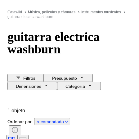
Catawiki
Música, películas y cámaras
Instrumentos musicales
guitarra electrica washburn
guitarra electrica
washburn
Filtros
Presupuesto
Dimensiones
Categoría
Precio de reserva
Fecha final
Ubicación
Marca
Objeto
1 objeto
País de origen
Estado
Accesorios
Testado y funcionando
Ordenar por
recomendado
Era