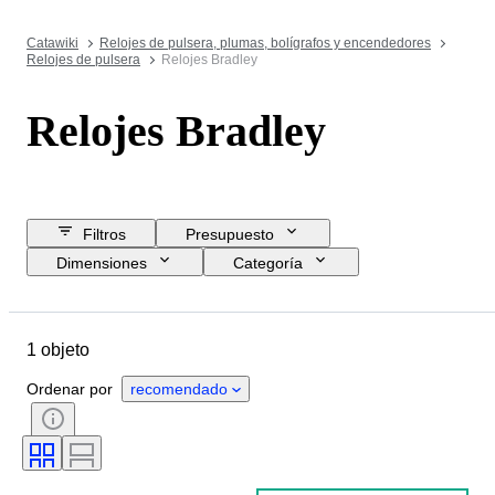
Catawiki
Relojes de pulsera, plumas, bolígrafos y encendedores
Relojes de pulsera
Relojes Bradley
Relojes Bradley
Filtros
Presupuesto
Dimensiones
Categoría
Precio de reserva
Fecha final
Ubicación
Objeto
Material
1 objeto
Género
Estado
Período
Movimiento del reloj
Ordenar por
recomendado
Diámetro de la caja
Material de la correa del reloj
Longitud de la correa del reloj