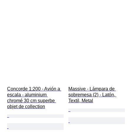
Concorde 1:200 - Avión a 
Massive - Lámpara de 
escala - aluminium 
sobremesa (2) - Latón, 
chromé 30 cm superbe 
Textil, Metal
objet de collection