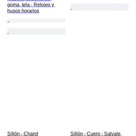
goma, tela - Relojes y 
husos horarios
Sillón - Charol
Sillón - Cuero - Salvale 