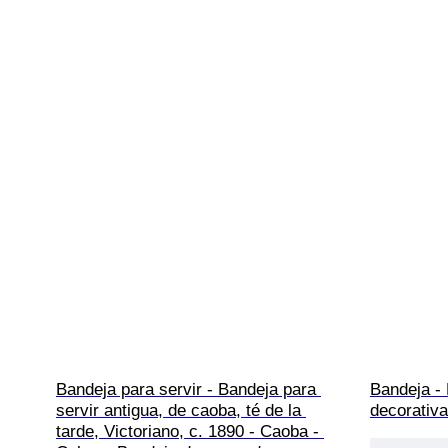
Bandeja para servir - Bandeja para 
Bandeja - 
servir antigua, de caoba, té de la 
decorativ
tarde, Victoriano, c. 1890 - Caoba - 