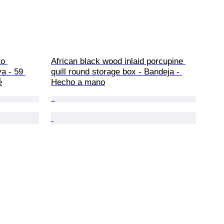
o 
African black wood inlaid porcupine 
a - 59 
quill round storage box - Bandeja - 
é
Hecho a mano