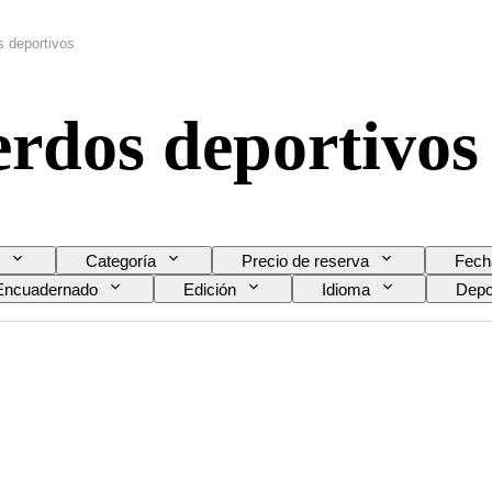
s deportivos
erdos deportivos
Categoría
Precio de reserva
Fech
Encuadernado
Edición
Idioma
Depo