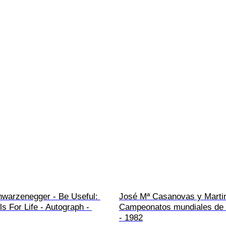
hwarzenegger - Be Useful: 
José Mª Casanovas y Martin 
s For Life - Autograph - 
Campeonatos mundiales de
- 1982