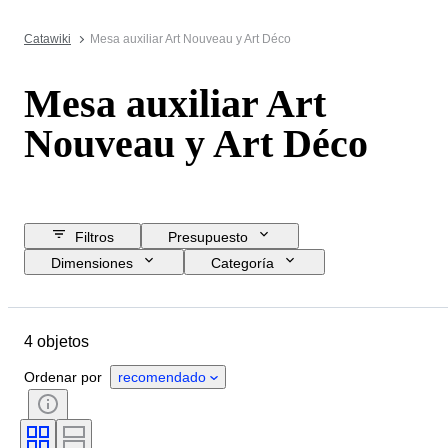
Catawiki
Mesa auxiliar Art Nouveau y Art Déco
Mesa auxiliar Art
Nouveau y Art Déco
Filtros
Presupuesto
Dimensiones
Categoría
Precio de reserva
Fecha final
Ubicación
Objeto
4 objetos
País de origen
Material
Estado
Período
Estilo
Ordenar por
recomendado
Color
Era