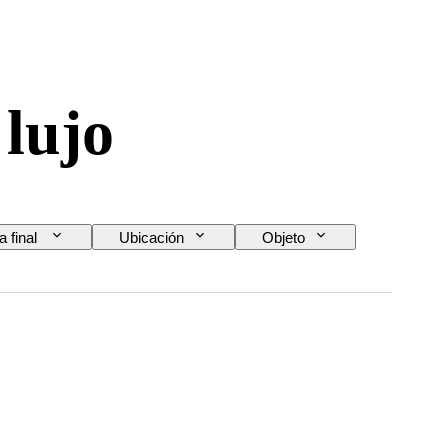
 lujo
a final
Ubicación
Objeto