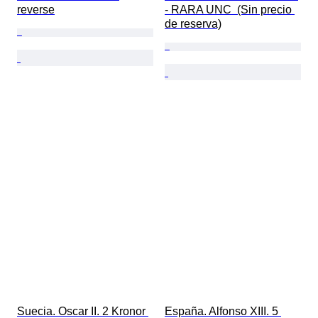
reverse
- RARA UNC  (Sin precio 
de reserva)
Suecia. Oscar II. 2 Kronor 
España. Alfonso XIII. 5 