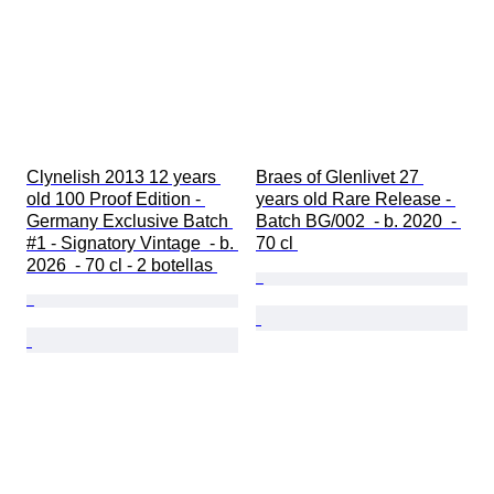
Clynelish 2013 12 years 
Braes of Glenlivet 27 
old 100 Proof Edition - 
years old Rare Release - 
Germany Exclusive Batch 
Batch BG/002  - b. 2020  - 
#1 - Signatory Vintage  - b. 
70 cl 
2026  - 70 cl - 2 botellas 