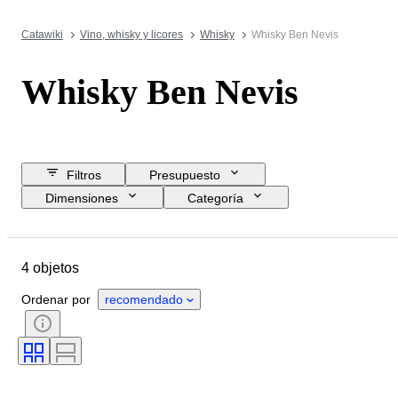
Catawiki
Vino, whisky y licores
Whisky
Whisky Ben Nevis
Whisky Ben Nevis
Filtros
Presupuesto
Dimensiones
Categoría
Precio de reserva
Fecha final
Ubicación
Marca
Objeto
4 objetos
País de origen
Período
Tamaño de la botella
Ordenar por
recomendado
Lista de porcentaje de alcohol
Embotelladora