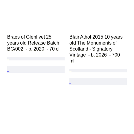
Braes of Glenlivet 25 
Blair Athol 2015 10 years 
years old Release Batch 
old The Monuments of 
BG/002  - b. 2020  - 70 cl 
Scotland - Signatory 
Vintage  - b. 2026  - 700 
ml 