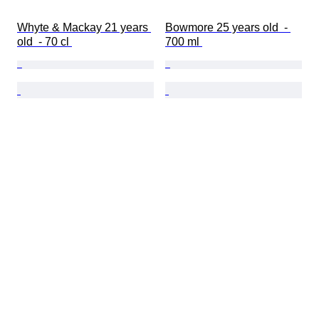
Whyte & Mackay 21 years 
Bowmore 25 years old  - 
old  - 70 cl 
700 ml 