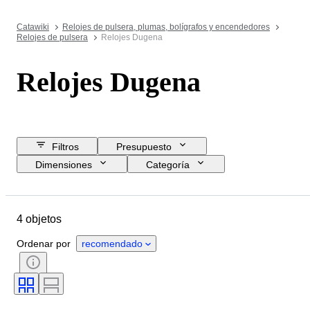
Catawiki
Relojes de pulsera, plumas, bolígrafos y encendedores
Relojes de pulsera
Relojes Dugena
Relojes Dugena
Filtros
Presupuesto
Dimensiones
Categoría
Precio de reserva
Fecha final
Ubicación
Marca
Objeto
4 objetos
Material
Género
Estado
Período
Color
Ordenar por
recomendado
Movimiento del reloj
Material de la correa del reloj
Longitud de la correa del reloj
Diámetro de la caja