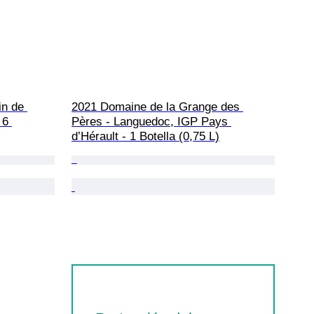
n de 
2021 Domaine de la Grange des 
 6 
Pères - Languedoc, IGP Pays 
d’Hérault - 1 Botella (0,75 L)