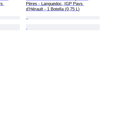
s 
Pères - Languedoc, IGP Pays 
d’Hérault - 1 Botella (0,75 L)