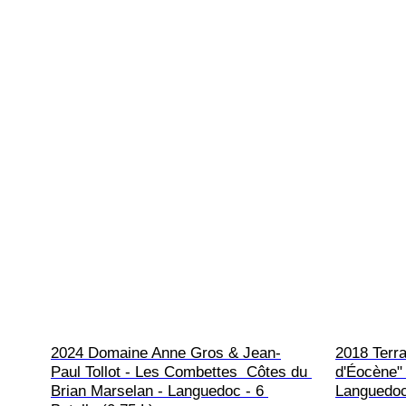
2024 Domaine Anne Gros & Jean-
2018 Terr
Paul Tollot - Les Combettes  Côtes du 
d'Éocène"
Brian Marselan - Languedoc - 6 
Languedoc 