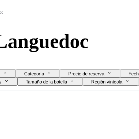
oc
 Languedoc
Categoría
Precio de reserva
Fech
s
Tamaño de la botella
Región vinícola