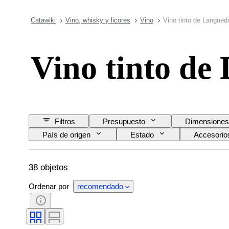
Catawiki
Vino, whisky y licores
Vino
Vino tinto de Langued
Vino tinto de
Filtros
Presupuesto
Dimensiones
País de origen
Estado
Accesorio
Nivel de llenado de vino
Calificación del vino
38 objetos
Ordenar por
recomendado