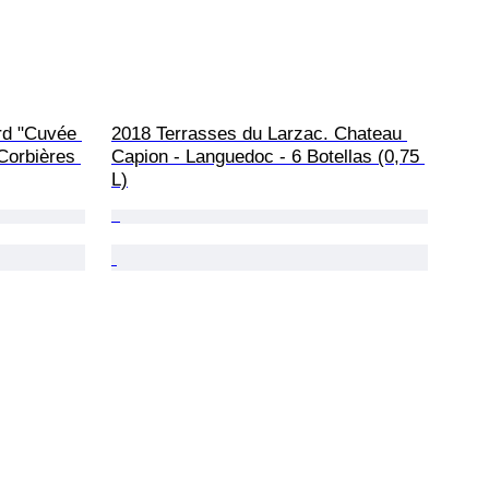
d "Cuvée 
2018 Terrasses du Larzac. Chateau 
Corbières 
Capion - Languedoc - 6 Botellas (0,75 
L)