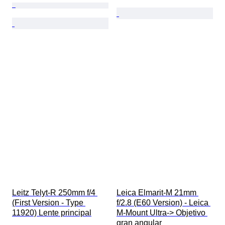
Leitz Telyt-R 250mm f/4 
Leica Elmarit-M 21mm 
(First Version - Type 
f/2.8 (E60 Version) - Leica 
11920) Lente principal
M-Mount Ultra-> Objetivo 
gran angular