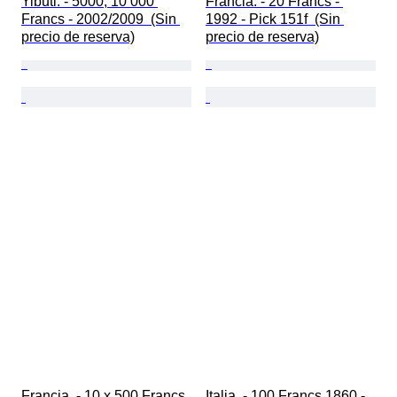
Yibuti. - 5000, 10 000 
Francia. - 20 Francs - 
Francs - 2002/2009  (Sin 
1992 - Pick 151f  (Sin 
precio de reserva)
precio de reserva)
Francia. - 10 x 500 Francs 
Italia. - 100 Francs 1860 - 