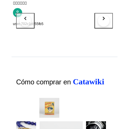
👍🏻👍🏻👍🏻
user-702c1cb55fb5
Catawiki
Cómo comprar en