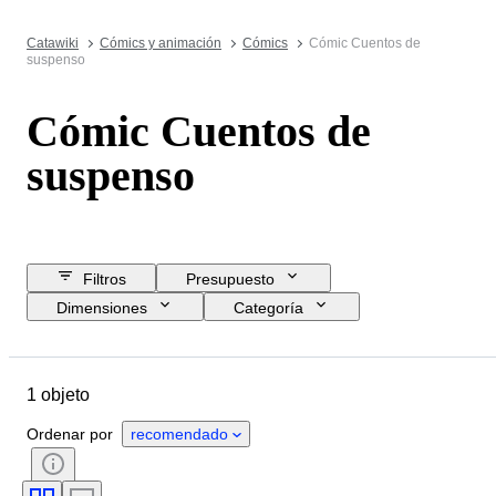
Catawiki
Cómics y animación
Cómics
Cómic Cuentos de
suspenso
Cómic Cuentos de
suspenso
Filtros
Presupuesto
Dimensiones
Categoría
Precio de reserva
Fecha final
Ubicación
Objeto
Estado
1 objeto
Encuadernado
Edición
Idioma
Serie
Tipo de cómic
Ordenar por
recomendado