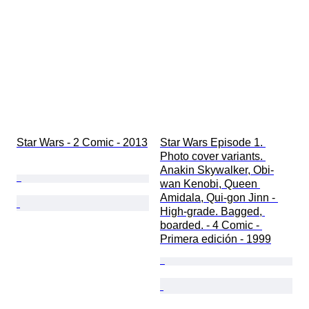
Star Wars - 2 Comic - 2013
Star Wars Episode 1. 
Photo cover variants. 
Anakin Skywalker, Obi-
wan Kenobi, Queen 
Amidala, Qui-gon Jinn - 
High-grade. Bagged, 
boarded. - 4 Comic - 
Primera edición - 1999