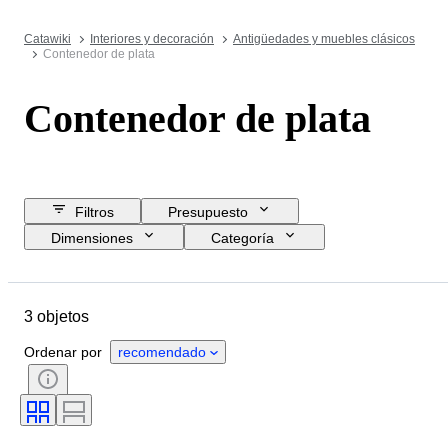
Catawiki
Interiores y decoración
Antigüedades y muebles clásicos
Contenedor de plata
Contenedor de plata
Filtros
Presupuesto
Dimensiones
Categoría
Precio de reserva
Fecha final
Ubicación
Objeto
3 objetos
País de origen
Material
Estado
Período
Estilo
Ordenar por
recomendado
Color
Era