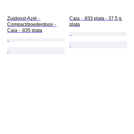
Zuidoost-Azië - 
Caja - .833 plata - 37,5 g 
Compact/poederdoos - 
plata
Caja - .835 plata