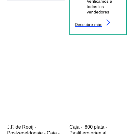
Verificamos a
todos los
vendedores
Descubre más
J.F. de Rooij - 
Caja - .800 plata - 
Postzegeldoosje - Caja - 
Pastillero oriental.