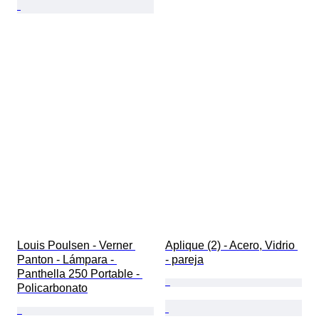
Louis Poulsen - Verner 
Aplique (2) - Acero, Vidrio 
Panton - Lámpara - 
- pareja
Panthella 250 Portable - 
Policarbonato