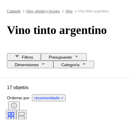
Catawiki
Vino, whisky y licores
Vino
Vino tinto argentino
Vino tinto argentino
Filtros
Presupuesto
Dimensiones
Categoría
Precio de reserva
Fecha final
Ubicación
Objeto
17 objetos
País de origen
Estado
Accesorios
Tamaño de la botella
Ordenar por
recomendado
Región vinícola
Variedades de uva
Calificación del vino
Nivel de llenado de vino