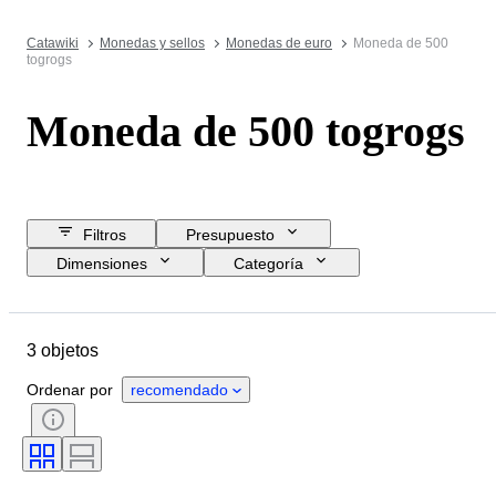
Catawiki
Monedas y sellos
Monedas de euro
Moneda de 500
togrogs
Moneda de 500 togrogs
Filtros
Presupuesto
Dimensiones
Categoría
Precio de reserva
Comprar ya
Fecha final
Ubicación
3 objetos
Objeto
País de origen
Material
Estado
Tema
Ordenar por
recomendado
Moneda
Era
Tipo de moneda