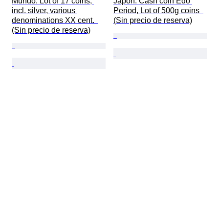
Mundo. Lot of 17 coins, 
Japón. Cash coin Edo 
incl. silver, various 
Period, Lot of 500g coins  
denominations XX cent.  
(Sin precio de reserva)
(Sin precio de reserva)