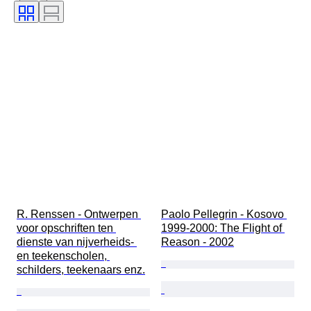
Firma
Encuadernado
Edición
Idioma
Color
Era
Original / réplica
Vendido por
R. Renssen - Ontwerpen 
Paolo Pellegrin - Kosovo 
voor opschriften ten 
1999-2000: The Flight of 
dienste van nijverheids- 
Reason - 2002
en teekenscholen, 
schilders, teekenaars enz.