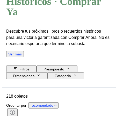
Históricos · Comprar
Ya
Descubre tus próximos libros o recuerdos históricos
para una victoria garantizada con Comprar Ahora. No es
necesario esperar a que termine la subasta.
Ver más
Filtros
Presupuesto
Dimensiones
Categoría
Precio de reserva
Comprar ya
Fecha final
Ubicación
218 objetos
Objeto
País de origen
Estado
Accesorios
Período
Ordenar por
recomendado
Tema
Estilo
Técnica