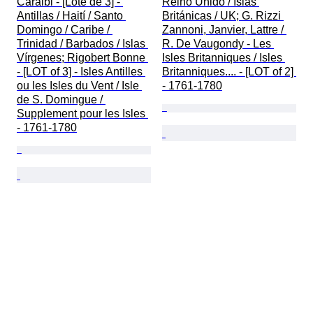
Caraibi - [Lote de 3] - 
Reino Unido / Islas 
Antillas / Haití / Santo 
Británicas / UK; G. Rizzi 
Domingo / Caribe / 
Zannoni, Janvier, Lattre / 
Trinidad / Barbados / Islas 
R. De Vaugondy - Les 
Vírgenes; Rigobert Bonne 
Isles Britanniques / Isles 
- [LOT of 3] - Isles Antilles 
Britanniques.... - [LOT of 2] 
ou les Isles du Vent / Isle 
- 1761-1780
de S. Domingue / 
Supplement pour les Isles 
- 1761-1780