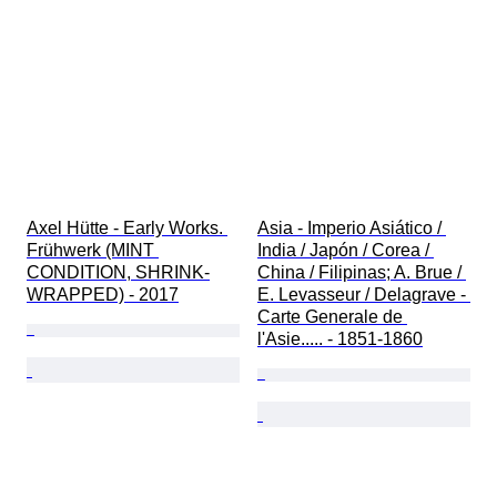
Axel Hütte - Early Works. 
Asia - Imperio Asiático / 
Frühwerk (MINT 
India / Japón / Corea / 
CONDITION, SHRINK-
China / Filipinas; A. Brue / 
WRAPPED) - 2017
E. Levasseur / Delagrave - 
Carte Generale de 
l'Asie..... - 1851-1860