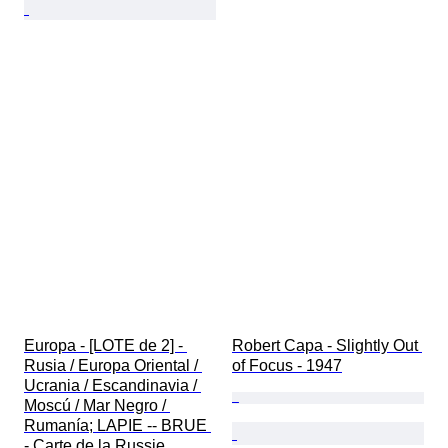
Europa - [LOTE de 2] - 
Robert Capa - Slightly Out 
Rusia / Europa Oriental / 
of Focus - 1947
Ucrania / Escandinavia / 
Moscú / Mar Negro / 
Rumanía; LAPIE -- BRUE 
- Carte de la Russie 