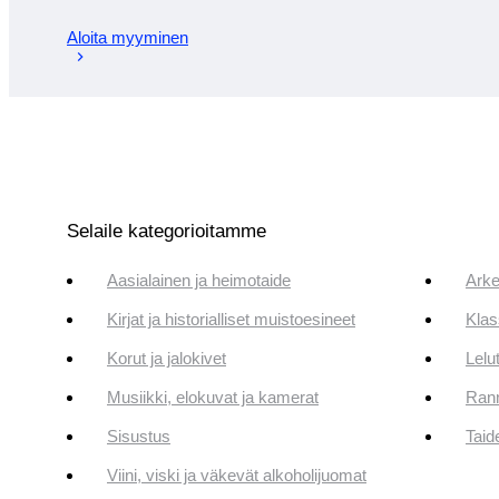
Aloita myyminen
Selaile kategorioitamme
Aasialainen ja heimotaide
Arke
Kirjat ja historialliset muistoesineet
Klas
Korut ja jalokivet
Lelut
Musiikki, elokuvat ja kamerat
Rann
Sisustus
Taid
Viini, viski ja väkevät alkoholijuomat