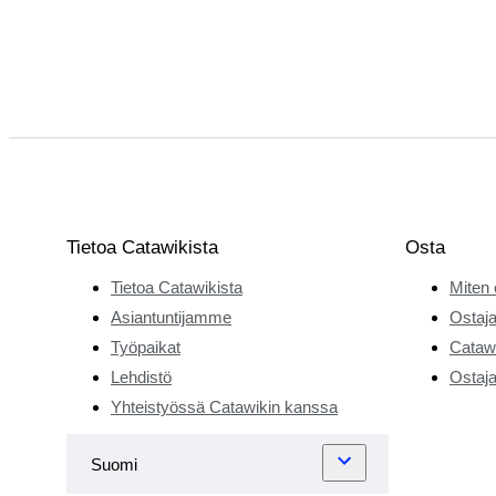
Tietoa Catawikista
Osta
Tietoa Catawikista
Miten 
Asiantuntijamme
Ostaja
Työpaikat
Catawi
Lehdistö
Ostaja
Yhteistyössä Catawikin kanssa