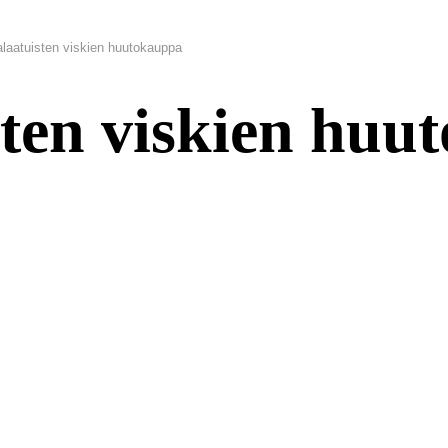
laatuisten viskien huutokauppa
ten viskien huu