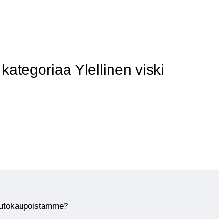
tegoriaa Ylellinen viski
huutokaupoistamme?