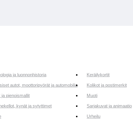
ologia ja luonnonhistoria
Keräilykortit
siset autot, moottoripyörät ja automobilia
Kolikot ja postimerkit
 ja pienoismallit
Muoti
ekellot, kynät ja sytyttimet
Sarjakuvat ja animaatio
e
Urheilu