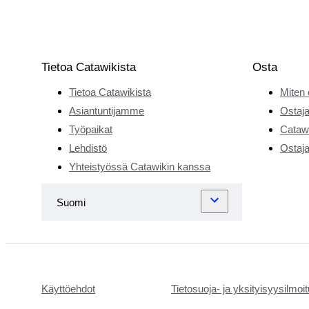
Tietoa Catawikista
Osta
Tietoa Catawikista
Miten 
Asiantuntijamme
Ostaja
Työpaikat
Catawi
Lehdistö
Ostaja
Yhteistyössä Catawikin kanssa
Käyttöehdot
Tietosuoja- ja yksityisyysilmoi