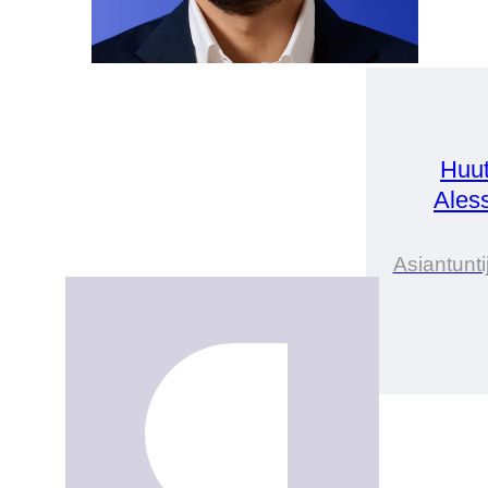
Huut
Ales
Asiantunti