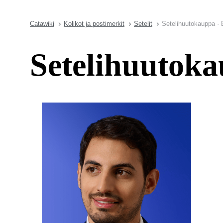
Catawiki
Kolikot ja postimerkit
Setelit
Setelihuutokauppa · E
Setelihuutoka