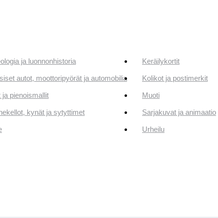
ologia ja luonnonhistoria
Keräilykortit
siset autot, moottoripyörät ja automobilia
Kolikot ja postimerkit
 ja pienoismallit
Muoti
ekellot, kynät ja sytyttimet
Sarjakuvat ja animaatio
e
Urheilu