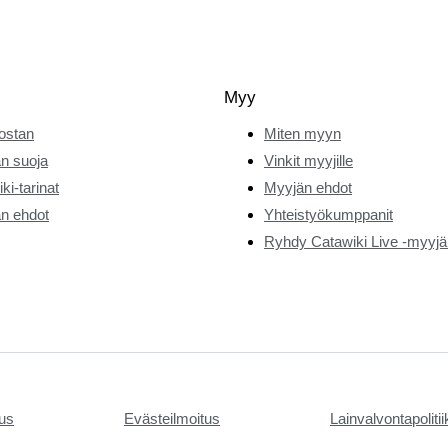
Myy
ostan
Miten myyn
n suoja
Vinkit myyjille
ki-tarinat
Myyjän ehdot
n ehdot
Yhteistyökumppanit
Ryhdy Catawiki Live -myyjä
tus
Evästeilmoitus
Lainvalvontapoliti