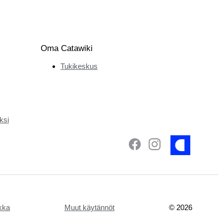
Oma Catawiki
Tukikeskus
ksi
ikka
Muut käytännöt
©
2026