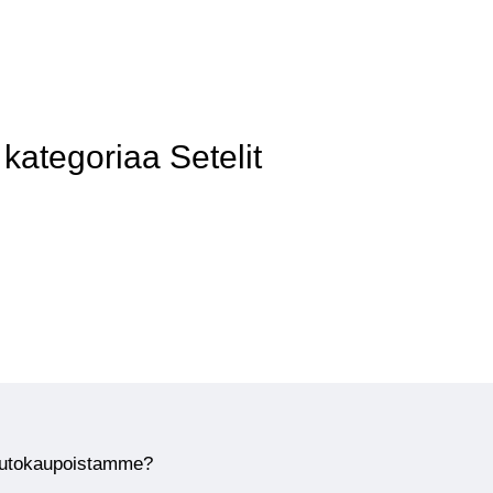
ategoriaa Setelit
huutokaupoistamme?