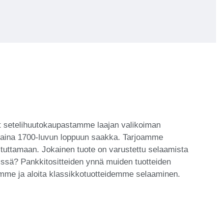
ydät setelihuutokaupastamme laajan valikoiman
ittuen aina 1700-luvun loppuun saakka. Tarjoamme
ikastuttamaan. Jokainen tuote on varustettu selaamista
kissä? Pankkitositteiden ynnä muiden tuotteiden
emme ja aloita klassikkotuotteidemme selaaminen.