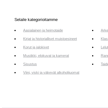
Selaile kategorioitamme
Aasialainen ja heimotaide
Arke
Kirjat ja historialliset muistoesineet
Klas
Korut ja jalokivet
Lelut
Musiikki, elokuvat ja kamerat
Rann
Sisustus
Taid
Viini, viski ja väkevät alkoholijuomat