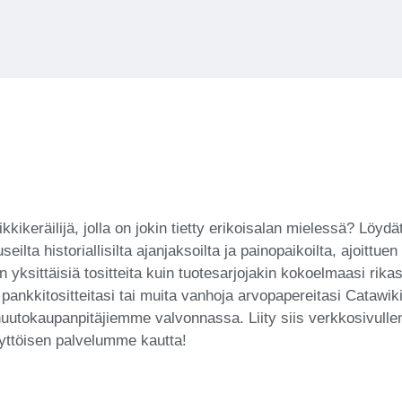
ikkikeräilijä, jolla on jokin tietty erikoisalan mielessä? Lö
a useilta historiallisilta ajanjaksoilta ja painopaikoilta, ajo
niin yksittäisiä tositteita kuin tuotesarjojakin kokoelmaasi r
 pankkitositteitasi tai muita vanhoja arvopapereitasi Catawi
 huutokaupanpitäjiemme valvonnassa. Liity siis verkkosivull
äyttöisen palvelumme kautta!