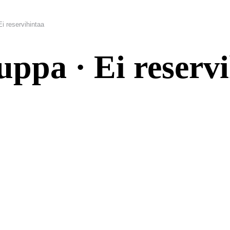
i reservihintaa
uppa · Ei reserv