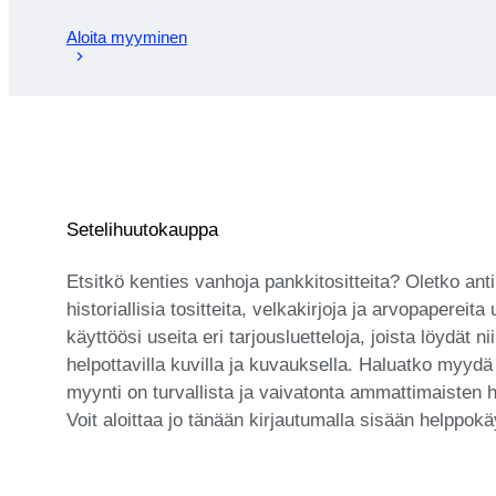
Aloita myyminen
Setelihuutokauppa
Etsitkö kenties vanhoja pankkitositteita? Oletko anti
historiallisia tositteita, velkakirjoja ja arvopapereit
käyttöösi useita eri tarjousluetteloja, joista löydät 
helpottavilla kuvilla ja kuvauksella. Haluatko myydä
myynti on turvallista ja vaivatonta ammattimaisten
Voit aloittaa jo tänään kirjautumalla sisään helppok