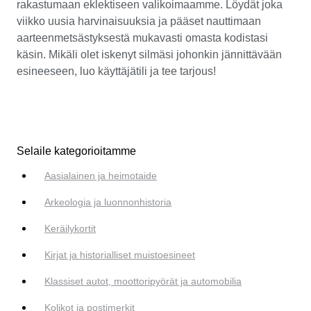
rakastumaan eklektiseen valikoimaamme. Löydät joka
viikko uusia harvinaisuuksia ja pääset nauttimaan
aarteenmetsästyksestä mukavasti omasta kodistasi
käsin. Mikäli olet iskenyt silmäsi johonkin jännittävään
esineeseen, luo käyttäjätili ja tee tarjous!
Selaile kategorioitamme
Aasialainen ja heimotaide
Arkeologia ja luonnonhistoria
Keräilykortit
Kirjat ja historialliset muistoesineet
Klassiset autot, moottoripyörät ja automobilia
Kolikot ja postimerkit