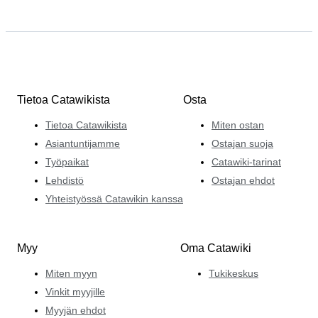
Tietoa Catawikista
Osta
Tietoa Catawikista
Miten ostan
Asiantuntijamme
Ostajan suoja
Työpaikat
Catawiki-tarinat
Lehdistö
Ostajan ehdot
Yhteistyössä Catawikin kanssa
Myy
Oma Catawiki
Miten myyn
Tukikeskus
Vinkit myyjille
Myyjän ehdot