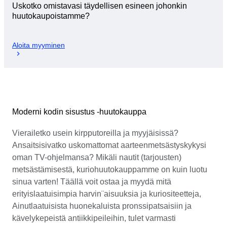
Uskotko omistavasi täydellisen esineen johonkin
huutokaupoistamme?
Aloita myyminen
Moderni kodin sisustus -huutokauppa
Vierailetko usein kirpputoreilla ja myyjäisissä?
Ansaitsisivatko uskomattomat aarteenmetsästyskykysi
oman TV-ohjelmansa? Mikäli nautit (tarjousten)
metsästämisestä, kuriohuutokauppamme on kuin luotu
sinua varten! Täällä voit ostaa ja myydä mitä
erityislaatuisimpia harvin¨aisuuksia ja kuriositeetteja,
Ainutlaatuisista huonekaluista pronssipatsaisiin ja
kävelykepeistä antiikkipeileihin, tulet varmasti