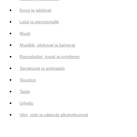
Korut ja jalokivet
Lelut ja pienoismallit
Muoti
Musiikki, elokuvat ja kamerat
Rannekellot, kynät ja sytyttimet
Sarjakuvat ja animaatio
Sisustus
Taide
Urheilu
Viini, viski ja väkevät alkoholijuomat