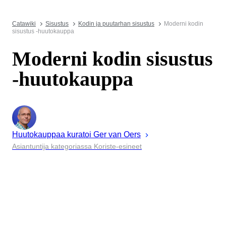
Catawiki
Sisustus
Kodin ja puutarhan sisustus
Moderni kodin
sisustus -huutokauppa
Moderni kodin sisustus
-huutokauppa
Huutokauppaa kuratoi
Ger
van Oers
Asiantuntija kategoriassa Koriste-esineet