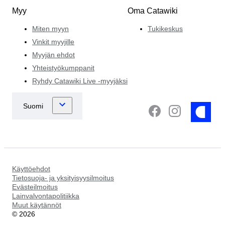
Myy
Oma Catawiki
Miten myyn
Tukikeskus
Vinkit myyjille
Myyjän ehdot
Yhteistyökumppanit
Ryhdy Catawiki Live -myyjäksi
Käyttöehdot
Tietosuoja- ja yksityisyysilmoitus
Evästeilmoitus
Lainvalvontapolitiikka
Muut käytännöt
©
2026