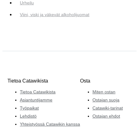
Urheilu
Viini, viski ja väkevät alkoholijuomat
Tietoa Catawikista
Osta
Tietoa Catawikista
Miten ostan
Asiantuntijamme
Ostajan suoja
Työpaikat
Catawiki-tarinat
Lehdistö
Ostajan ehdot
Yhteistyössä Catawikin kanssa