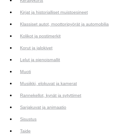
Keräilykortit
Kirjat ja historialliset muistoesineet
Klassiset autot, moottoripyörät ja automobilia
Kolikot ja postimerkit
Korut ja jalokivet
Lelut ja pienoismallit
Muoti
Musiikki, elokuvat ja kamerat
Rannekellot, kynät ja sytyttimet
Sarjakuvat ja animaatio
Sisustus
Taide