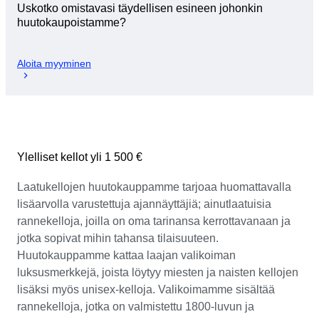
Uskotko omistavasi täydellisen esineen johonkin
huutokaupoistamme?
Aloita myyminen
Ylelliset kellot yli 1 500 €
Laatukellojen huutokauppamme tarjoaa huomattavalla
lisäarvolla varustettuja ajannäyttäjiä; ainutlaatuisia
rannekelloja, joilla on oma tarinansa kerrottavanaan ja
jotka sopivat mihin tahansa tilaisuuteen.
Huutokauppamme kattaa laajan valikoiman
luksusmerkkejä, joista löytyy miesten ja naisten kellojen
lisäksi myös unisex-kelloja. Valikoimamme sisältää
rannekelloja, jotka on valmistettu 1800-luvun ja