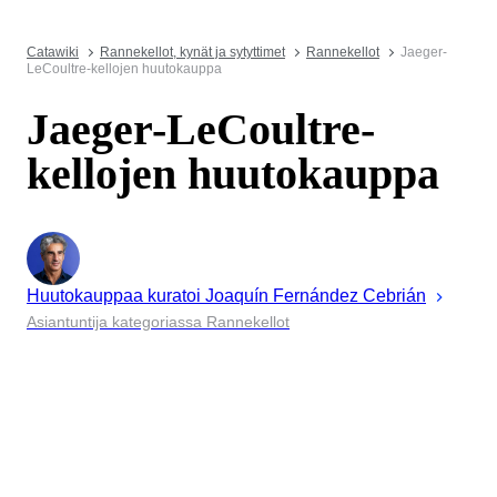
Catawiki
Rannekellot, kynät ja sytyttimet
Rannekellot
Jaeger-
LeCoultre-kellojen huutokauppa
Jaeger-LeCoultre-
kellojen huutokauppa
Huutokauppaa kuratoi
Joaquín
Fernández Cebrián
Asiantuntija kategoriassa Rannekellot