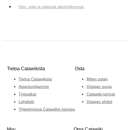
Viini, viski ja väkevät alkoholijuomat
Tietoa Catawikista
Osta
Tietoa Catawikista
Miten ostan
Asiantuntijamme
Ostajan suoja
Työpaikat
Catawiki-tarinat
Lehdistö
Ostajan ehdot
Yhteistyössä Catawikin kanssa
Myy
Oma Catawiki