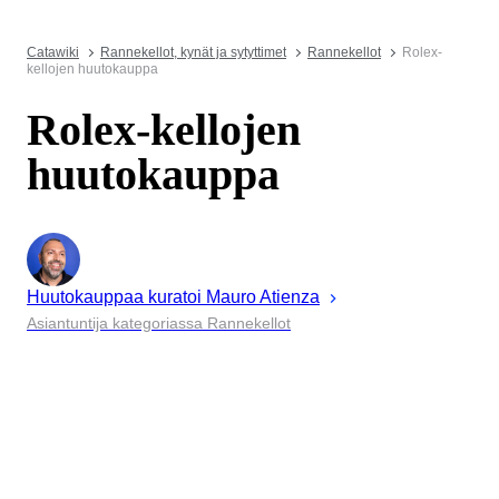
Catawiki
Rannekellot, kynät ja sytyttimet
Rannekellot
Rolex-
kellojen huutokauppa
Rolex-kellojen
huutokauppa
Huutokauppaa kuratoi
Mauro
Atienza
Asiantuntija kategoriassa Rannekellot