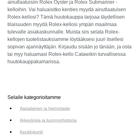
ainutlaatuisiin Rolex Oyster ja Rolex Submariner -
kelloihin. Vai haluaisitko kenties myydä ainutlaatuisen
Rolex-kellosi? Tämä huutokauppa tarjoaa täydellisen
tilaisuuden myydä Rolex-kellosi ympäri maailmaa
tulevalle asiakaskunnalle. Muista siis selata Rolex-
kellojen tuotelistauksiamme löytääksesi juuri itsellesi
sopivan ajannäyttäjän. Kirjaudu sisään jo tänään, ja osta
tai myy haluamasi Rolex-kello Catawikin turvallisessa
huutokauppakamarissa.
Selaile kategorioitamme
Aasialainen ja heimotaide
Arkeologia ja luonnonhistoria
Keräilykortit