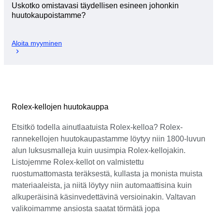
Uskotko omistavasi täydellisen esineen johonkin
huutokaupoistamme?
Aloita myyminen
Rolex-kellojen huutokauppa
Etsitkö todella ainutlaatuista Rolex-kelloa? Rolex-
rannekellojen huutokaupastamme löytyy niin 1800-luvun
alun luksusmalleja kuin uusimpia Rolex-kellojakin.
Listojemme Rolex-kellot on valmistettu
ruostumattomasta teräksestä, kullasta ja monista muista
materiaaleista, ja niitä löytyy niin automaattisina kuin
alkuperäisinä käsinvedettävinä versioinakin. Valtavan
valikoimamme ansiosta saatat törmätä jopa