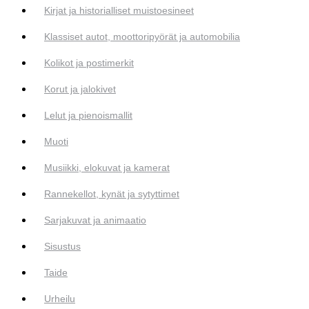
Kirjat ja historialliset muistoesineet
Klassiset autot, moottoripyörät ja automobilia
Kolikot ja postimerkit
Korut ja jalokivet
Lelut ja pienoismallit
Muoti
Musiikki, elokuvat ja kamerat
Rannekellot, kynät ja sytyttimet
Sarjakuvat ja animaatio
Sisustus
Taide
Urheilu