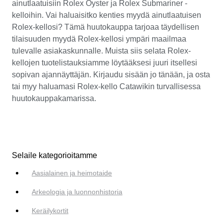
ainutlaatuisiin Rolex Oyster ja Rolex Submariner -
kelloihin. Vai haluaisitko kenties myydä ainutlaatuisen
Rolex-kellosi? Tämä huutokauppa tarjoaa täydellisen
tilaisuuden myydä Rolex-kellosi ympäri maailmaa
tulevalle asiakaskunnalle. Muista siis selata Rolex-
kellojen tuotelistauksiamme löytääksesi juuri itsellesi
sopivan ajannäyttäjän. Kirjaudu sisään jo tänään, ja osta
tai myy haluamasi Rolex-kello Catawikin turvallisessa
huutokauppakamarissa.
Selaile kategorioitamme
Aasialainen ja heimotaide
Arkeologia ja luonnonhistoria
Keräilykortit