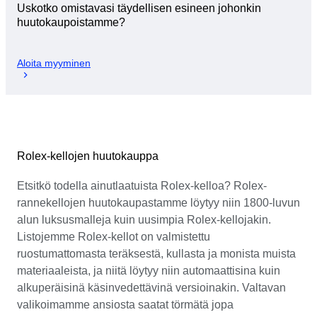
Uskotko omistavasi täydellisen esineen johonkin
huutokaupoistamme?
Aloita myyminen
Rolex-kellojen huutokauppa
Etsitkö todella ainutlaatuista Rolex-kelloa? Rolex-
rannekellojen huutokaupastamme löytyy niin 1800-luvun
alun luksusmalleja kuin uusimpia Rolex-kellojakin.
Listojemme Rolex-kellot on valmistettu
ruostumattomasta teräksestä, kullasta ja monista muista
materiaaleista, ja niitä löytyy niin automaattisina kuin
alkuperäisinä käsinvedettävinä versioinakin. Valtavan
valikoimamme ansiosta saatat törmätä jopa