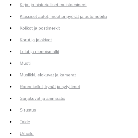
Kirjat ja historialliset muistoesineet
Klassiset autot, moottoripyörät ja automobilia
Kolikot ja postimerkit
Korut ja jalokivet
Lelut ja pienoismallit
Muoti
Musiikki, elokuvat ja kamerat
Rannekellot, kynät ja sytyttimet
Sarjakuvat ja animaatio
Sisustus
Taide
Urheilu