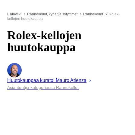
Catawiki
Rannekellot, kynät ja sytyttimet
Rannekellot
Rolex-
kellojen huutokauppa
Rolex-kellojen
huutokauppa
Huutokauppaa kuratoi
Mauro
Atienza
Asiantuntija kategoriassa Rannekellot