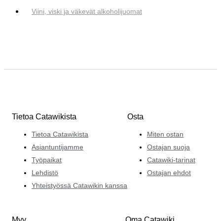
Viini, viski ja väkevät alkoholijuomat
Tietoa Catawikista
Osta
Tietoa Catawikista
Miten ostan
Asiantuntijamme
Ostajan suoja
Työpaikat
Catawiki-tarinat
Lehdistö
Ostajan ehdot
Yhteistyössä Catawikin kanssa
Myy
Oma Catawiki