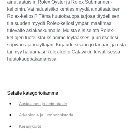
ainutlaatuisiin Rolex Oyster ja Rolex Submariner -
kelloihin. Vai haluaisitko kenties myydä ainutlaatuisen
Rolex-kellosi? Tämä huutokauppa tarjoaa täydellisen
tilaisuuden myydä Rolex-kellosi ympäri maailmaa
tulevalle asiakaskunnalle. Muista siis selata Rolex-
kellojen tuotelistauksiamme löytääksesi juuri itsellesi
sopivan ajannäyttäjän. Kirjaudu sisään jo tänään, ja osta
tai myy haluamasi Rolex-kello Catawikin turvallisessa
huutokauppakamarissa.
Selaile kategorioitamme
Aasialainen ja heimotaide
Arkeologia ja luonnonhistoria
Keräilykortit