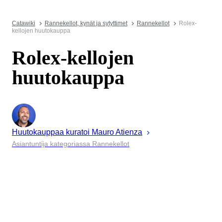
Catawiki
Rannekellot, kynät ja sytyttimet
Rannekellot
Rolex-
kellojen huutokauppa
Rolex-kellojen
huutokauppa
Huutokauppaa kuratoi
Mauro
Atienza
Asiantuntija kategoriassa Rannekellot