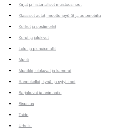
Kirjat ja historialliset muistoesineet
Klassiset autot, moottoripyörät ja automobilia
Kolikot ja postimerkit
Korut ja jalokivet
Lelut ja pienoismallit
Muoti
Musiikki, elokuvat ja kamerat
Rannekellot, kynät ja sytyttimet
Sarjakuvat ja animaatio
Sisustus
Taide
Urheilu