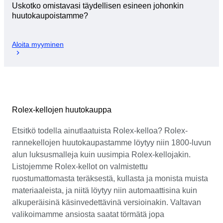
Uskotko omistavasi täydellisen esineen johonkin
huutokaupoistamme?
Aloita myyminen
Rolex-kellojen huutokauppa
Etsitkö todella ainutlaatuista Rolex-kelloa? Rolex-
rannekellojen huutokaupastamme löytyy niin 1800-luvun
alun luksusmalleja kuin uusimpia Rolex-kellojakin.
Listojemme Rolex-kellot on valmistettu
ruostumattomasta teräksestä, kullasta ja monista muista
materiaaleista, ja niitä löytyy niin automaattisina kuin
alkuperäisinä käsinvedettävinä versioinakin. Valtavan
valikoimamme ansiosta saatat törmätä jopa