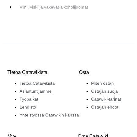
Viini, viski ja väkevät alkoholijuomat
Tietoa Catawikista
Osta
Tietoa Catawikista
Miten ostan
Asiantuntijamme
Ostajan suoja
Työpaikat
Catawiki-tarinat
Lehdistö
Ostajan ehdot
Yhteistyössä Catawikin kanssa
Myy
Oma Catawiki