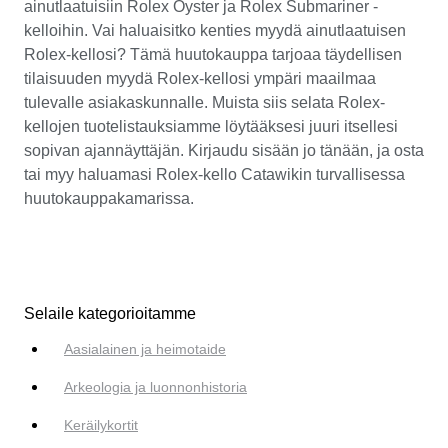
ainutlaatuisiin Rolex Oyster ja Rolex Submariner -
kelloihin. Vai haluaisitko kenties myydä ainutlaatuisen
Rolex-kellosi? Tämä huutokauppa tarjoaa täydellisen
tilaisuuden myydä Rolex-kellosi ympäri maailmaa
tulevalle asiakaskunnalle. Muista siis selata Rolex-
kellojen tuotelistauksiamme löytääksesi juuri itsellesi
sopivan ajannäyttäjän. Kirjaudu sisään jo tänään, ja osta
tai myy haluamasi Rolex-kello Catawikin turvallisessa
huutokauppakamarissa.
Selaile kategorioitamme
Aasialainen ja heimotaide
Arkeologia ja luonnonhistoria
Keräilykortit