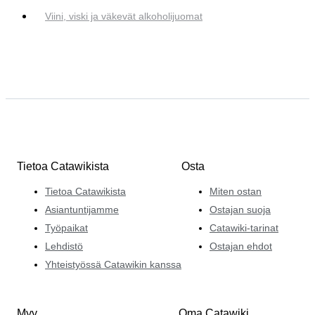
Viini, viski ja väkevät alkoholijuomat
Tietoa Catawikista
Osta
Tietoa Catawikista
Miten ostan
Asiantuntijamme
Ostajan suoja
Työpaikat
Catawiki-tarinat
Lehdistö
Ostajan ehdot
Yhteistyössä Catawikin kanssa
Myy
Oma Catawiki