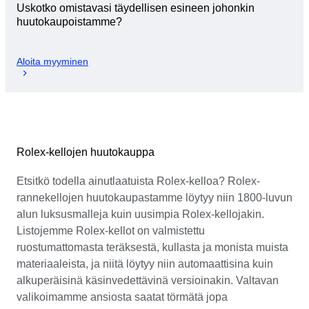
Uskotko omistavasi täydellisen esineen johonkin
huutokaupoistamme?
Aloita myyminen
Rolex-kellojen huutokauppa
Etsitkö todella ainutlaatuista Rolex-kelloa? Rolex-
rannekellojen huutokaupastamme löytyy niin 1800-luvun
alun luksusmalleja kuin uusimpia Rolex-kellojakin.
Listojemme Rolex-kellot on valmistettu
ruostumattomasta teräksestä, kullasta ja monista muista
materiaaleista, ja niitä löytyy niin automaattisina kuin
alkuperäisinä käsinvedettävinä versioinakin. Valtavan
valikoimamme ansiosta saatat törmätä jopa