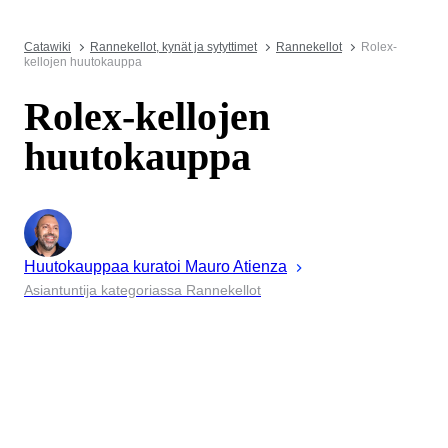
Catawiki
Rannekellot, kynät ja sytyttimet
Rannekellot
Rolex-
kellojen huutokauppa
Rolex-kellojen
huutokauppa
Huutokauppaa kuratoi
Mauro
Atienza
Asiantuntija kategoriassa Rannekellot