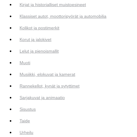
Kirjat ja historialliset muistoesineet
Klassiset autot, moottoripyörät ja automobilia
Kolikot ja postimerkit
Korut ja jalokivet
Lelut ja pienoismallit
Muoti
Musiikki, elokuvat ja kamerat
Rannekellot, kynät ja sytyttimet
Sarjakuvat ja animaatio
Sisustus
Taide
Urheilu