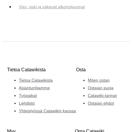
Viini, viski ja väkevät alkoholijuomat
Tietoa Catawikista
Osta
Tietoa Catawikista
Miten ostan
Asiantuntijamme
Ostajan suoja
Työpaikat
Catawiki-tarinat
Lehdistö
Ostajan ehdot
Yhteistyössä Catawikin kanssa
Myy
Oma Catawiki