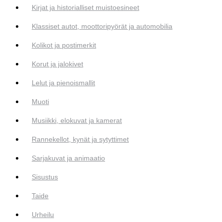
Kirjat ja historialliset muistoesineet
Klassiset autot, moottoripyörät ja automobilia
Kolikot ja postimerkit
Korut ja jalokivet
Lelut ja pienoismallit
Muoti
Musiikki, elokuvat ja kamerat
Rannekellot, kynät ja sytyttimet
Sarjakuvat ja animaatio
Sisustus
Taide
Urheilu