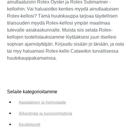
ainutlaatuisiin Rolex Oyster ja Rolex Submariner -
kelloihin. Vai haluaisitko kenties myydä ainutlaatuisen
Rolex-kellosi? Tämä huutokauppa tarjoaa täydellisen
tilaisuuden myydä Rolex-kellosi ympäri maailmaa
tulevalle asiakaskunnalle. Muista siis selata Rolex-
kellojen tuotelistauksiamme löytääksesi juuri itsellesi
sopivan ajannäyttäjän. Kirjaudu sisään jo tänään, ja osta
tai myy haluamasi Rolex-kello Catawikin turvallisessa
huutokauppakamarissa.
Selaile kategorioitamme
Aasialainen ja heimotaide
Arkeologia ja luonnonhistoria
Keräilykortit