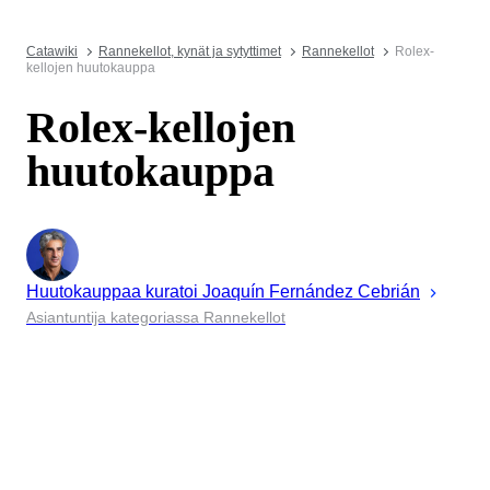
Catawiki
Rannekellot, kynät ja sytyttimet
Rannekellot
Rolex-
kellojen huutokauppa
Rolex-kellojen
huutokauppa
Huutokauppaa kuratoi
Joaquín
Fernández Cebrián
Asiantuntija kategoriassa Rannekellot