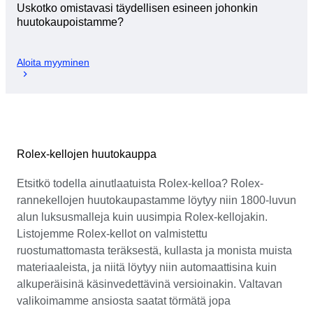
Uskotko omistavasi täydellisen esineen johonkin
huutokaupoistamme?
Aloita myyminen
Rolex-kellojen huutokauppa
Etsitkö todella ainutlaatuista Rolex-kelloa? Rolex-
rannekellojen huutokaupastamme löytyy niin 1800-luvun
alun luksusmalleja kuin uusimpia Rolex-kellojakin.
Listojemme Rolex-kellot on valmistettu
ruostumattomasta teräksestä, kullasta ja monista muista
materiaaleista, ja niitä löytyy niin automaattisina kuin
alkuperäisinä käsinvedettävinä versioinakin. Valtavan
valikoimamme ansiosta saatat törmätä jopa