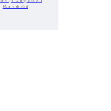
tuntija kategoriassa
Rannekellot