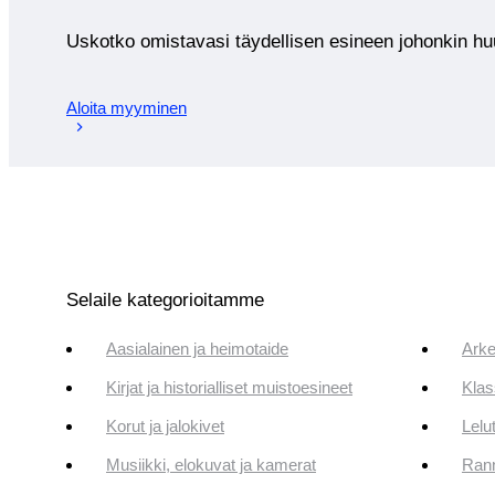
Uskotko omistavasi täydellisen esineen johonkin 
Aloita myyminen
Selaile kategorioitamme
Aasialainen ja heimotaide
Arke
Kirjat ja historialliset muistoesineet
Klas
Korut ja jalokivet
Lelut
Musiikki, elokuvat ja kamerat
Rann