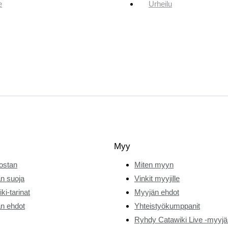
e
Urheilu
Myy
ostan
Miten myyn
n suoja
Vinkit myyjille
ki-tarinat
Myyjän ehdot
n ehdot
Yhteistyökumppanit
Ryhdy Catawiki Live -myyjä