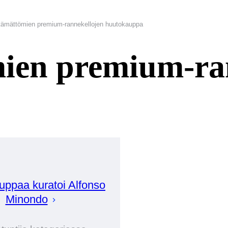
tämättömien premium-rannekellojen huutokauppa
ien premium-ra
uppaa kuratoi
Alfonso
Minondo