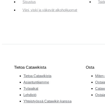
Sisustus
Taid
Viini, viski ja väkevät alkoholijuomat
Tietoa Catawikista
Osta
Tietoa Catawikista
Miten 
Asiantuntijamme
Ostaja
Työpaikat
Catawi
Lehdistö
Ostaja
Yhteistyössä Catawikin kanssa