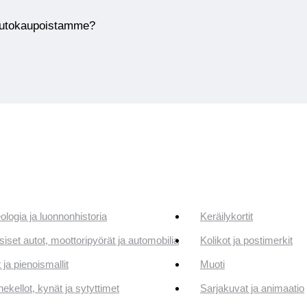
huutokaupoistamme?
ologia ja luonnonhistoria
Keräilykortit
siset autot, moottoripyörät ja automobilia
Kolikot ja postimerkit
 ja pienoismallit
Muoti
ekellot, kynät ja sytyttimet
Sarjakuvat ja animaatio