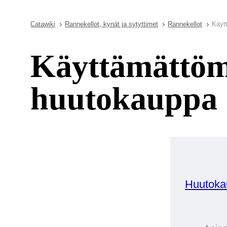
Catawiki
Rannekellot, kynät ja sytyttimet
Rannekellot
Käyt
Käyttämättöm
huutokauppa
Huutoka