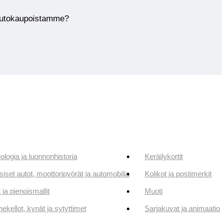
huutokaupoistamme?
ologia ja luonnonhistoria
Keräilykortit
siset autot, moottoripyörät ja automobilia
Kolikot ja postimerkit
 ja pienoismallit
Muoti
ekellot, kynät ja sytyttimet
Sarjakuvat ja animaatio