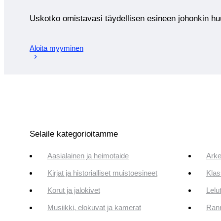
Uskotko omistavasi täydellisen esineen johonkin 
Aloita myyminen
Selaile kategorioitamme
Aasialainen ja heimotaide
Arke
Kirjat ja historialliset muistoesineet
Klas
Korut ja jalokivet
Lelut
Musiikki, elokuvat ja kamerat
Rann