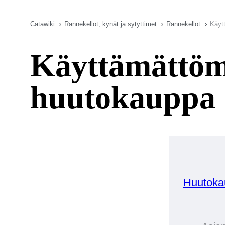
Catawiki
Rannekellot, kynät ja sytyttimet
Rannekellot
Käyt
Käyttämättöm
huutokauppa
Huutoka