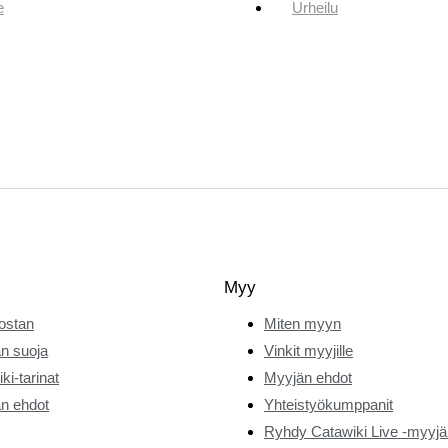
e
Urheilu
Myy
ostan
Miten myyn
n suoja
Vinkit myyjille
ki-tarinat
Myyjän ehdot
n ehdot
Yhteistyökumppanit
Ryhdy Catawiki Live -myyjä