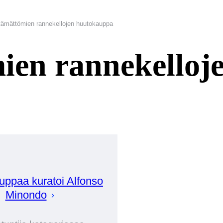
tämättömien rannekellojen huutokauppa
ien rannekelloj
uppaa kuratoi
Alfonso
Minondo