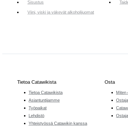
Sisustus
Taid
Viini, viski ja väkevät alkoholijuomat
Tietoa Catawikista
Osta
Tietoa Catawikista
Miten 
Asiantuntijamme
Ostaja
Työpaikat
Catawi
Lehdistö
Ostaja
Yhteistyössä Catawikin kanssa