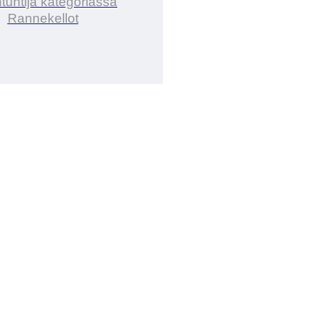
tuntija kategoriassa
Rannekellot