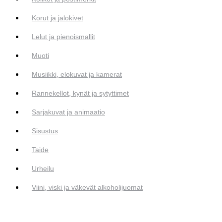
Korut ja jalokivet
Lelut ja pienoismallit
Muoti
Musiikki, elokuvat ja kamerat
Rannekellot, kynät ja sytyttimet
Sarjakuvat ja animaatio
Sisustus
Taide
Urheilu
Viini, viski ja väkevät alkoholijuomat