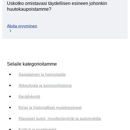
Uskotko omistavasi täydellisen esineen johonkin
huutokaupoistamme?
Aloita myyminen
Selaile kategorioitamme
Aasialainen ja heimotaide
Arkeologia ja luonnonhistoria
Keräilykortit
Kirjat ja historialliset muistoesineet
Klassiset autot, moottoripyörät ja automobilia
Kolikot ja postimerkit