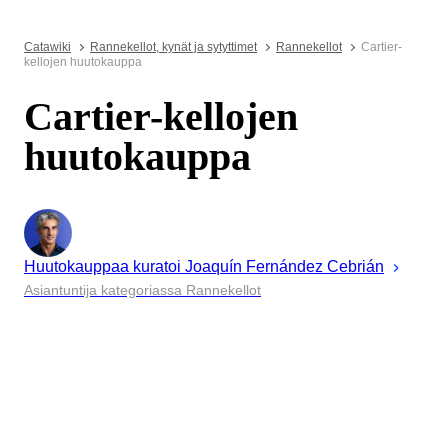
Catawiki
Rannekellot, kynät ja sytyttimet
Rannekellot
Cartier-
kellojen huutokauppa
Cartier-kellojen
huutokauppa
Huutokauppaa kuratoi
Joaquín
Fernández Cebrián
Asiantuntija kategoriassa Rannekellot