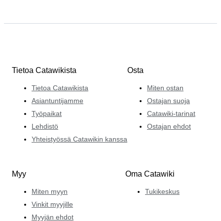
Tietoa Catawikista
Osta
Tietoa Catawikista
Miten ostan
Asiantuntijamme
Ostajan suoja
Työpaikat
Catawiki-tarinat
Lehdistö
Ostajan ehdot
Yhteistyössä Catawikin kanssa
Myy
Oma Catawiki
Miten myyn
Tukikeskus
Vinkit myyjille
Myyjän ehdot