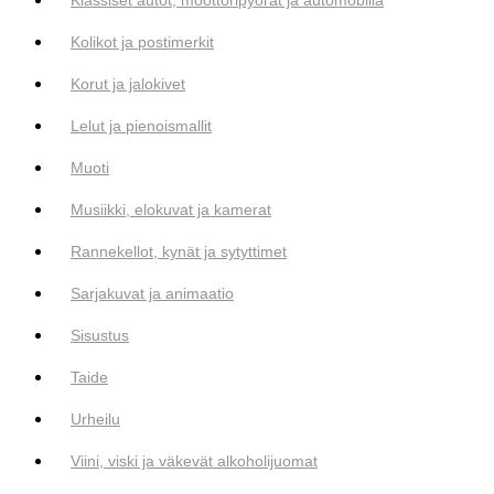
Kolikot ja postimerkit
Korut ja jalokivet
Lelut ja pienoismallit
Muoti
Musiikki, elokuvat ja kamerat
Rannekellot, kynät ja sytyttimet
Sarjakuvat ja animaatio
Sisustus
Taide
Urheilu
Viini, viski ja väkevät alkoholijuomat