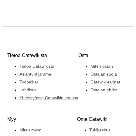
Tietoa Catawikista
Osta
Tietoa Catawikista
Miten ostan
Asiantuntijamme
Ostajan suoja
Työpaikat
Catawiki-tarinat
Lehdistö
Ostajan ehdot
Yhteistyössä Catawikin kanssa
Myy
Oma Catawiki
Miten myyn
Tukikeskus