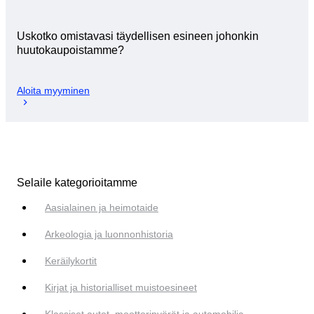
Uskotko omistavasi täydellisen esineen johonkin
huutokaupoistamme?
Aloita myyminen
Selaile kategorioitamme
Aasialainen ja heimotaide
Arkeologia ja luonnonhistoria
Keräilykortit
Kirjat ja historialliset muistoesineet
Klassiset autot, moottoripyörät ja automobilia