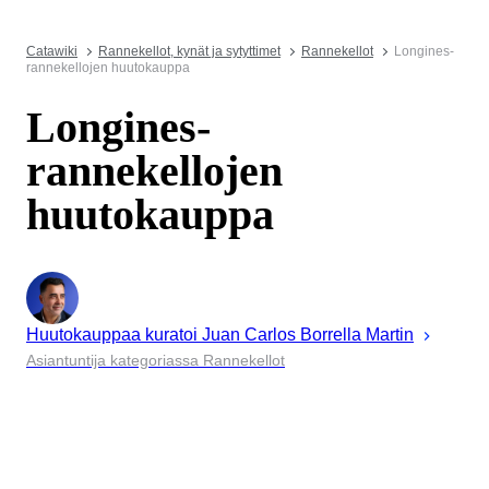
Catawiki
Rannekellot, kynät ja sytyttimet
Rannekellot
Longines-
rannekellojen huutokauppa
Longines-
rannekellojen
huutokauppa
Huutokauppaa kuratoi
Juan
Carlos Borrella Martin
Asiantuntija kategoriassa Rannekellot