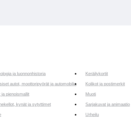
ologia ja luonnonhistoria
Keräilykortit
siset autot, moottoripyörät ja automobilia
Kolikot ja postimerkit
 ja pienoismallit
Muoti
ekellot, kynät ja sytyttimet
Sarjakuvat ja animaatio
e
Urheilu