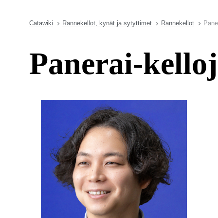
Catawiki
Rannekellot, kynät ja sytyttimet
Rannekellot
Pane
Panerai-kell