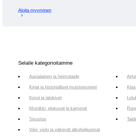
Aloita myyminen
Selaile kategorioitamme
Aasialainen ja heimotaide
Arke
Kirjat ja historialliset muistoesineet
Klas
Korut ja jalokivet
Lelut
Musiikki, elokuvat ja kamerat
Rann
Sisustus
Taid
Viini, viski ja väkevät alkoholijuomat