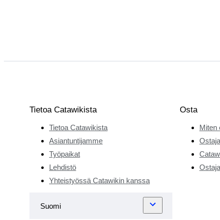
Tietoa Catawikista
Osta
Tietoa Catawikista
Miten 
Asiantuntijamme
Ostaja
Työpaikat
Catawi
Lehdistö
Ostaja
Yhteistyössä Catawikin kanssa