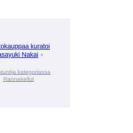
okauppaa kuratoi
sayuki
Nakai
tuntija kategoriassa
Rannekellot