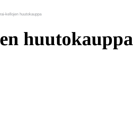
rai-kellojen huutokauppa
ojen huutokauppa