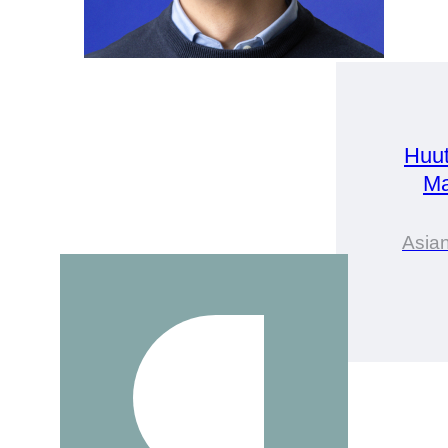
Huut
Ma
Asian