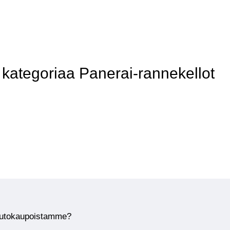
ategoriaa Panerai-rannekellot
huutokaupoistamme?