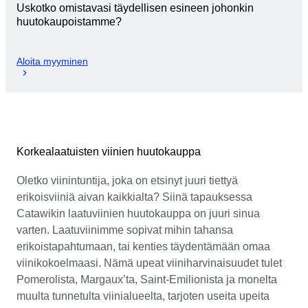
Uskotko omistavasi täydellisen esineen johonkin
huutokaupoistamme?
Aloita myyminen
Korkealaatuisten viinien huutokauppa
Oletko viinintuntija, joka on etsinyt juuri tiettyä
erikoisviiniä aivan kaikkialta? Siinä tapauksessa
Catawikin laatuviinien huutokauppa on juuri sinua
varten. Laatuviinimme sopivat mihin tahansa
erikoistapahtumaan, tai kenties täydentämään omaa
viinikokoelmaasi. Nämä upeat viiniharvinaisuudet tulet
Pomerolista, Margaux’ta, Saint-Emilionista ja monelta
muulta tunnetulta viinialueelta, tarjoten useita upeita