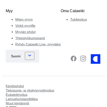
Myy
Oma Catawiki
Miten myyn
Tukikeskus
Vinkit myyjille
Myyjän ehdot
Yhteistyökumppanit
Ryhdy Catawiki Live -myyjäksi
Käyttöehdot
Tietosuoja- ja yksityisyysilmoitus
Evästeilmoitus
Lainvalvontapolitiikka
Muut käytännöt