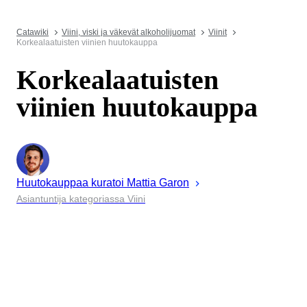
Catawiki
Viini, viski ja väkevät alkoholijuomat
Viinit
Korkealaatuisten viinien huutokauppa
Korkealaatuisten
viinien huutokauppa
Huutokauppaa kuratoi
Mattia
Garon
Asiantuntija kategoriassa Viini