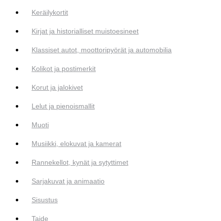
Keräilykortit
Kirjat ja historialliset muistoesineet
Klassiset autot, moottoripyörät ja automobilia
Kolikot ja postimerkit
Korut ja jalokivet
Lelut ja pienoismallit
Muoti
Musiikki, elokuvat ja kamerat
Rannekellot, kynät ja sytyttimet
Sarjakuvat ja animaatio
Sisustus
Taide