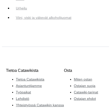
Urheilu
Viini, viski ja väkevät alkoholijuomat
Tietoa Catawikista
Osta
Tietoa Catawikista
Miten ostan
Asiantuntijamme
Ostajan suoja
Työpaikat
Catawiki-tarinat
Lehdistö
Ostajan ehdot
Yhteistyössä Catawikin kanssa