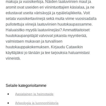
makuja ja vuosikertoja. Näiden laatuviinien maut ja
aromit ovat useiden eri viinintuottajien käsialaa, ja ne
edustavat useita värisävyjä ja rypälelajikkeita. Voit
selata vuosikertaviinejä sekä muita viime vuosisadalla
pullotettuja viinejä laatuviinien huutokaupassamme.
Haluaisitko myydä laatuviinejäsi? Ammattitaitoiset
huutokaupanpitäjät valvovat jokaista myyntierää,
valmistaen mukavan ja turvallisen
huutokauppakokemuksen. Kirjaudu Catawikin
käyttäjäksi jo tänään ja tee tarjouksia haluamistasi
viineistä.
Selaile kategorioitamme
Aasialainen ja heimotaide
Arkeologia ja luonnonhistoria