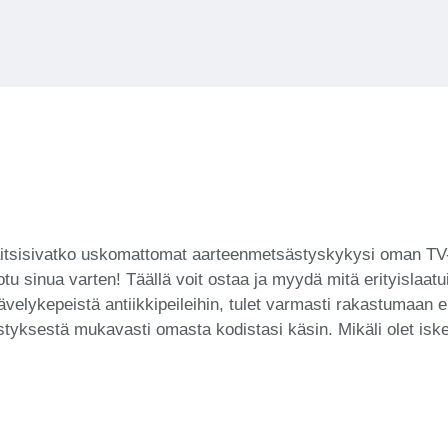
nsaitsisivatko uskomattomat aarteenmetsästyskykysi oman TV-
sinua varten! Täällä voit ostaa ja myydä mitä erityislaatuis
kävelykepeistä antiikkipeileihin, tulet varmasti rakastumaan
tyksestä mukavasti omasta kodistasi käsin. Mikäli olet iske