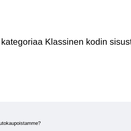
ategoriaa Klassinen kodin sisus
huutokaupoistamme?