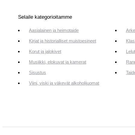
Selaile kategorioitamme
Aasialainen ja heimotaide
Arke
Kirjat ja historialliset muistoesineet
Klas
Korut ja jalokivet
Lelut
Musiikki, elokuvat ja kamerat
Rann
Sisustus
Taid
Viini, viski ja väkevät alkoholijuomat