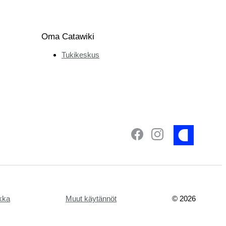
Oma Catawiki
Tukikeskus
ikka
Muut käytännöt
©
2026