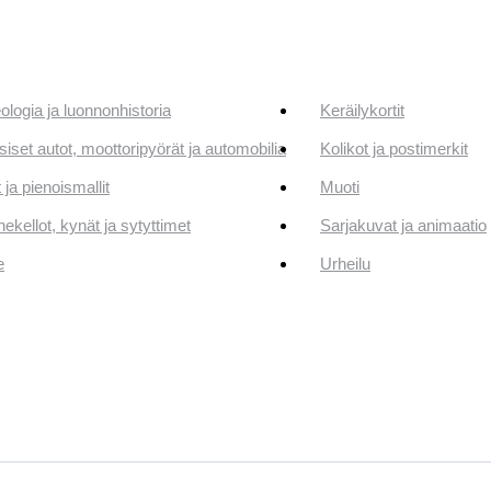
ologia ja luonnonhistoria
Keräilykortit
siset autot, moottoripyörät ja automobilia
Kolikot ja postimerkit
 ja pienoismallit
Muoti
ekellot, kynät ja sytyttimet
Sarjakuvat ja animaatio
e
Urheilu