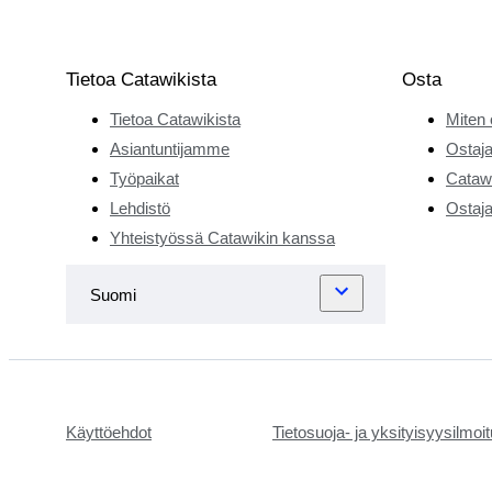
Tietoa Catawikista
Osta
Tietoa Catawikista
Miten 
Asiantuntijamme
Ostaja
Työpaikat
Catawi
Lehdistö
Ostaja
Yhteistyössä Catawikin kanssa
Käyttöehdot
Tietosuoja- ja yksityisyysilmoi