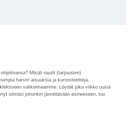
ohjelmansa? Mikäli nautit (tarjousten)
impia harvin¨aisuuksia ja kuriositeetteja,
 eklektiseen valikoimaamme. Löydät joka viikko uusia
nyt silmäsi johonkin jännittävään esineeseen, luo