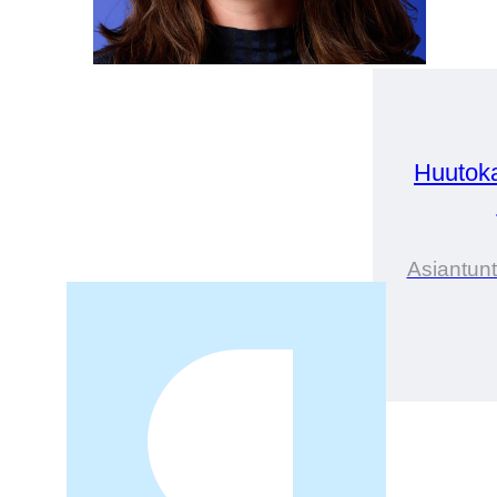
Huutok
Asiantunt