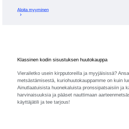
Aloita myyminen
Klassinen kodin sisustuksen huutokauppa
Vierailetko usein kirpputoreilla ja myyjäisissä? A
metsästämisestä, kuriohuutokauppamme on kuin luotu 
Ainutlaatuisista huonekaluista pronssipatsaisiin ja 
harvinaisuuksia ja pääset nauttimaan aarteenmetsäs
käyttäjätili ja tee tarjous!