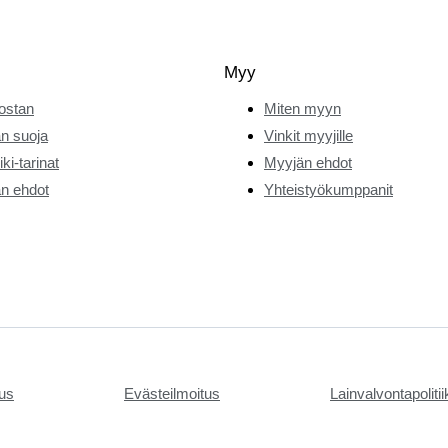
Myy
ostan
Miten myyn
n suoja
Vinkit myyjille
ki-tarinat
Myyjän ehdot
n ehdot
Yhteistyökumppanit
tus
Evästeilmoitus
Lainvalvontapoliti