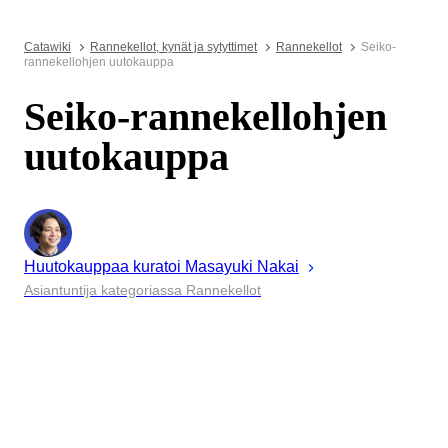
Catawiki
Rannekellot, kynät ja sytyttimet
Rannekellot
Seiko-
rannekellohjen uutokauppa
Seiko-rannekellohjen
uutokauppa
Huutokauppaa kuratoi
Masayuki
Nakai
Asiantuntija kategoriassa Rannekellot