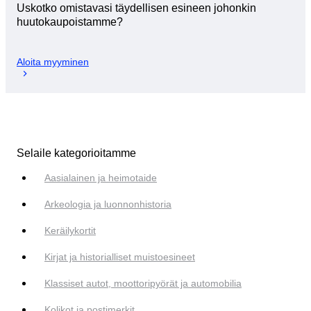
Uskotko omistavasi täydellisen esineen johonkin
huutokaupoistamme?
Aloita myyminen
Selaile kategorioitamme
Aasialainen ja heimotaide
Arkeologia ja luonnonhistoria
Keräilykortit
Kirjat ja historialliset muistoesineet
Klassiset autot, moottoripyörät ja automobilia
Kolikot ja postimerkit