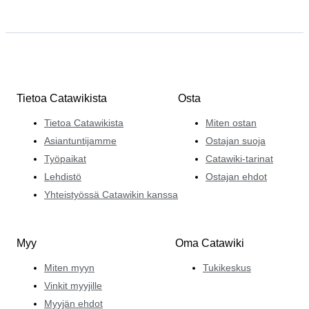
Tietoa Catawikista
Osta
Tietoa Catawikista
Miten ostan
Asiantuntijamme
Ostajan suoja
Työpaikat
Catawiki-tarinat
Lehdistö
Ostajan ehdot
Yhteistyössä Catawikin kanssa
Myy
Oma Catawiki
Miten myyn
Tukikeskus
Vinkit myyjille
Myyjän ehdot