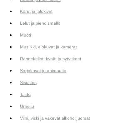
Korut ja jalokivet
Lelut ja pienoismallit
Muoti
Musiikki, elokuvat ja kamerat
Rannekellot, kynät ja sytyttimet
Sarjakuvat ja animaatio
Sisustus
Taide
Urheilu
Viini, viski ja väkevät alkoholijuomat