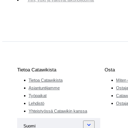
Tietoa Catawikista
Osta
Tietoa Catawikista
Miten 
Asiantuntijamme
Ostaja
Työpaikat
Catawi
Lehdistö
Ostaja
Yhteistyössä Catawikin kanssa