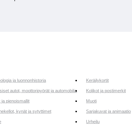
ologia ja luonnonhistoria
Keräilykortit
siset autot, moottoripyörät ja automobilia
Kolikot ja postimerkit
 ja pienoismallit
Muoti
ekellot, kynät ja sytyttimet
Sarjakuvat ja animaatio
e
Urheilu