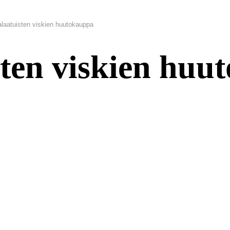
laatuisten viskien huutokauppa
ten viskien huu