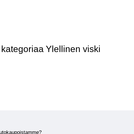
tegoriaa Ylellinen viski
huutokaupoistamme?