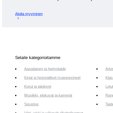
Aloita myyminen
Selaile kategorioitamme
Aasialainen ja heimotaide
Arke
Kirjat ja historialliset muistoesineet
Klas
Korut ja jalokivet
Lelut
Musiikki, elokuvat ja kamerat
Rann
Sisustus
Taid
Viini, viski ja väkevät alkoholijuomat