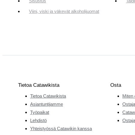
Sisustus
Taid
Viini, viski ja väkevät alkoholijuomat
Tietoa Catawikista
Osta
Tietoa Catawikista
Miten 
Asiantuntijamme
Ostaja
Työpaikat
Catawi
Lehdistö
Ostaja
Yhteistyössä Catawikin kanssa