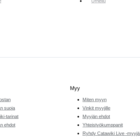
e
Urheilu
Myy
ostan
Miten myyn
n suoja
Vinkit myyjille
ki-tarinat
Myyjän ehdot
n ehdot
Yhteistyökumppanit
Ryhdy Catawiki Live -myyjä