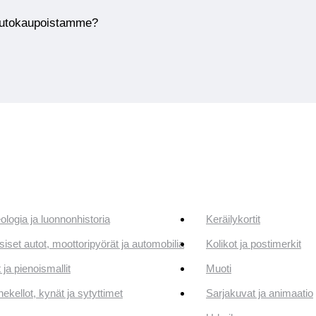
huutokaupoistamme?
ologia ja luonnonhistoria
Keräilykortit
siset autot, moottoripyörät ja automobilia
Kolikot ja postimerkit
 ja pienoismallit
Muoti
ekellot, kynät ja sytyttimet
Sarjakuvat ja animaatio