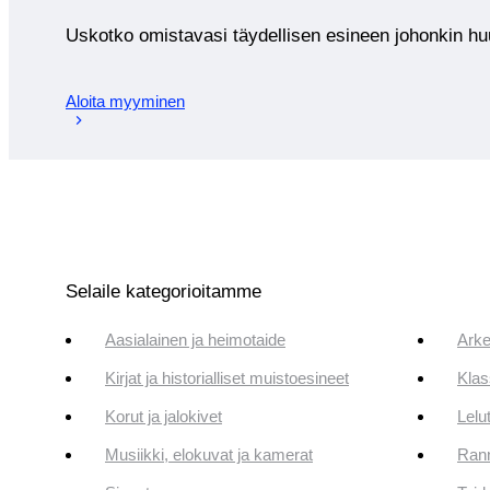
Uskotko omistavasi täydellisen esineen johonkin 
Aloita myyminen
Selaile kategorioitamme
Aasialainen ja heimotaide
Arke
Kirjat ja historialliset muistoesineet
Klas
Korut ja jalokivet
Lelut
Musiikki, elokuvat ja kamerat
Rann