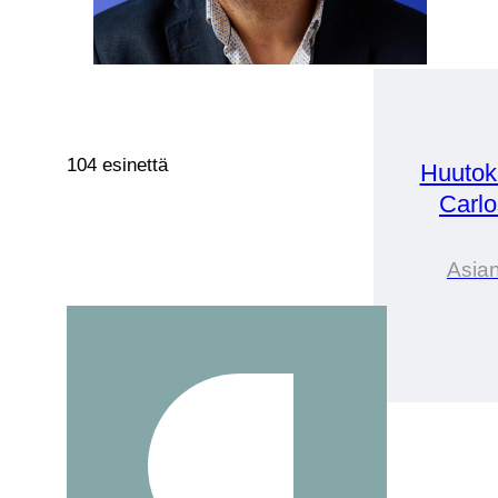
104 esinettä
Huutok
Carlo
Asian