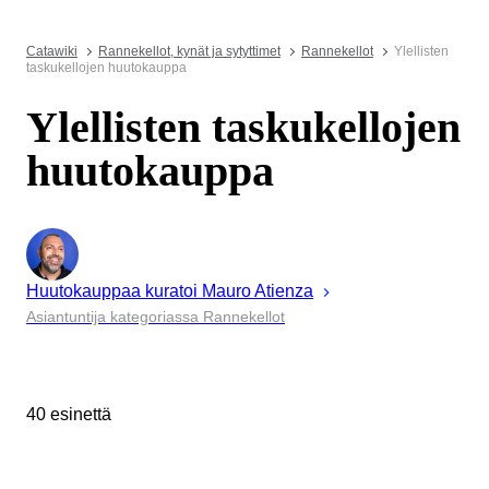
Catawiki
Rannekellot, kynät ja sytyttimet
Rannekellot
Ylellisten
taskukellojen huutokauppa
Ylellisten taskukellojen
huutokauppa
Huutokauppaa kuratoi
Mauro
Atienza
Asiantuntija kategoriassa Rannekellot
40 esinettä