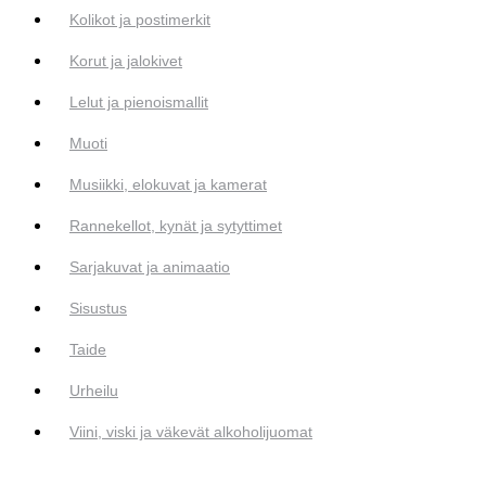
Kolikot ja postimerkit
Korut ja jalokivet
Lelut ja pienoismallit
Muoti
Musiikki, elokuvat ja kamerat
Rannekellot, kynät ja sytyttimet
Sarjakuvat ja animaatio
Sisustus
Taide
Urheilu
Viini, viski ja väkevät alkoholijuomat