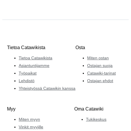
Tietoa Catawikista
Osta
Tietoa Catawikista
Miten ostan
Asiantuntijamme
Ostajan suoja
Työpaikat
Catawiki-tarinat
Lehdistö
Ostajan ehdot
Yhteistyössä Catawikin kanssa
Myy
Oma Catawiki
Miten myyn
Tukikeskus
Vinkit myyjille