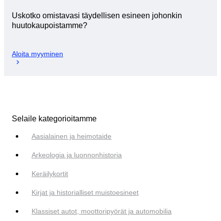
Uskotko omistavasi täydellisen esineen johonkin
huutokaupoistamme?
Aloita myyminen
Selaile kategorioitamme
Aasialainen ja heimotaide
Arkeologia ja luonnonhistoria
Keräilykortit
Kirjat ja historialliset muistoesineet
Klassiset autot, moottoripyörät ja automobilia