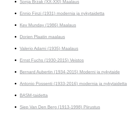
Sonja Brzak (XX-XXI) Maalaus
Ennio Finzi (1931) modernia ja nykytaidetta
Kev Munday (1986) Maalaus
Dorien Plaatin maalaus
Valerio Adami (1935) Maalaus
Ernst Fuchs (1930-2015) Veistos
Bernard Aubertin (1934-2015) Moderni ja nykytaide
Antonio Possenti (1933-2016) modernia ja nykytaidetta
BASM-taidetta
Siep Van Den Berg (1913-1998) Piirustus