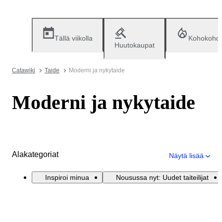
Tällä viikolla
Kohokohd
Huutokaupat
Catawiki
Taide
Moderni ja nykytaide
Moderni ja nykytaide
Alakategoriat
Näytä lisää
Inspiroi minua
Nousussa nyt: Uudet taiteilijat