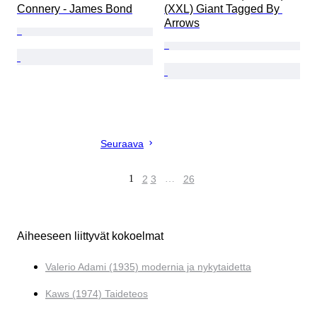
Connery - James Bond
(XXL) Giant Tagged By 
Arrows
Seuraava
1
2
3
…
26
Aiheeseen liittyvät kokoelmat
Valerio Adami (1935) modernia ja nykytaidetta
Kaws (1974) Taideteos