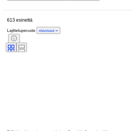
Budjetti
Koko
Tyylisuuntaus
Tekniikka
Taiteilija
Sijainti
613 esinettä
Aihe
Ajanjakso
Allekirjoitus
Väri
Myyjä
Painos
Lajitteluperuste
osuvuus