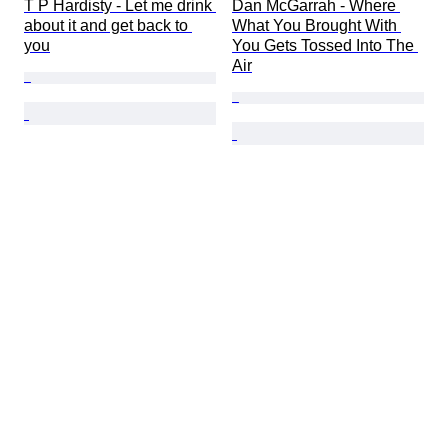
T P Hardisty - Let me drink 
Dan McGarrah - Where 
about it and get back to 
What You Brought With 
you
You Gets Tossed Into The 
Air