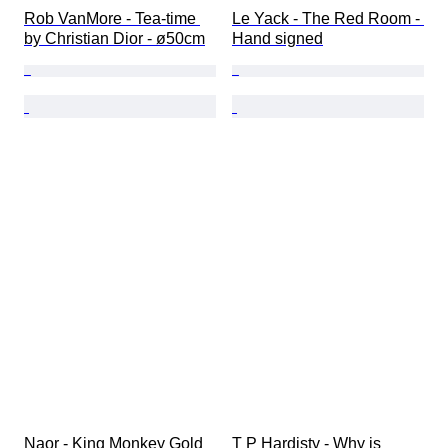
Rob VanMore - Tea-time 
Le Yack - The Red Room - 
by Christian Dior - ø50cm
Hand signed
Naor - King Monkey Gold
T P Hardisty - Why is 