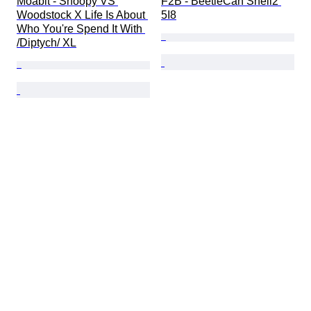
Moabit - Snoopy VS 
F2B - BeetleCan Shell2 
Woodstock X Life Is About 
5I8
Who You're Spend It With 
/Diptych/ XL