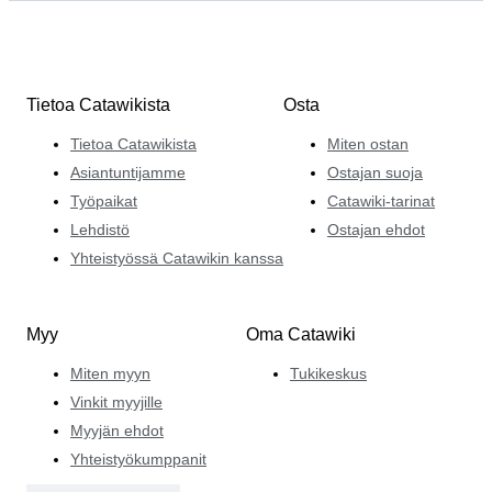
Tietoa Catawikista
Osta
Tietoa Catawikista
Miten ostan
Asiantuntijamme
Ostajan suoja
Työpaikat
Catawiki-tarinat
Lehdistö
Ostajan ehdot
Yhteistyössä Catawikin kanssa
Myy
Oma Catawiki
Miten myyn
Tukikeskus
Vinkit myyjille
Myyjän ehdot
Yhteistyökumppanit