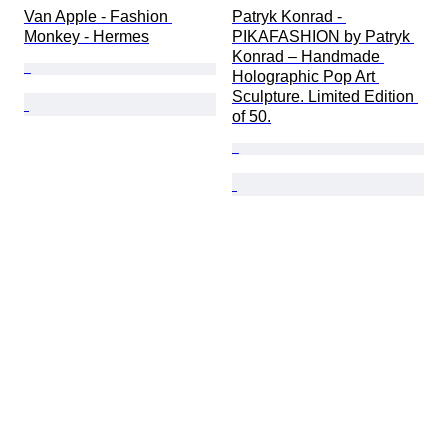
Van Apple - Fashion 
Patryk Konrad - 
Monkey - Hermes
PIKAFASHION by Patryk 
Konrad – Handmade 
Holographic Pop Art 
Sculpture. Limited Edition 
of 50.