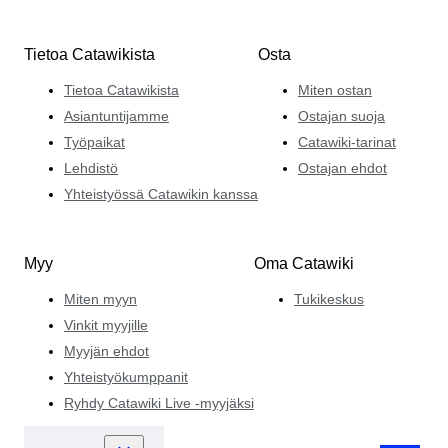
Tietoa Catawikista
Osta
Tietoa Catawikista
Miten ostan
Asiantuntijamme
Ostajan suoja
Työpaikat
Catawiki-tarinat
Lehdistö
Ostajan ehdot
Yhteistyössä Catawikin kanssa
Myy
Oma Catawiki
Miten myyn
Tukikeskus
Vinkit myyjille
Myyjän ehdot
Yhteistyökumppanit
Ryhdy Catawiki Live -myyjäksi