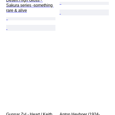
Desert High Gloss - 
Sakura series -something 
rare & alive
Gunnar Zyl - Heart / Keith 
Anton Heyboer (1924-