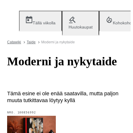
Tällä viikolla
Kohokohd
Huutokaupat
Catawiki
Taide
Moderni ja nykytaide
Moderni ja nykytaide
Tämä esine ei ole enää saatavilla, mutta paljon
muuta tutkittavaa löytyy kyllä
NRO.
100856992