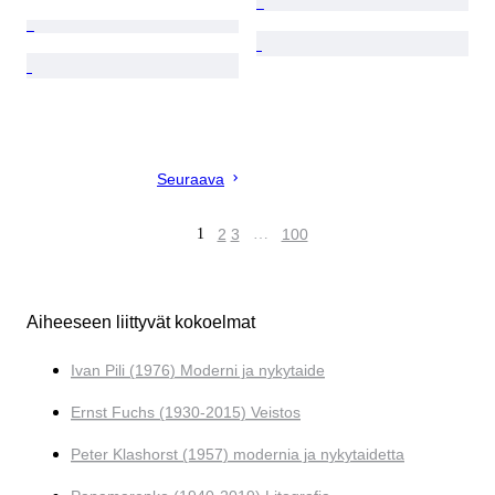
Seuraava
1
2
3
…
100
Aiheeseen liittyvät kokoelmat
Ivan Pili (1976) Moderni ja nykytaide
Ernst Fuchs (1930-2015) Veistos
Peter Klashorst (1957) modernia ja nykytaidetta