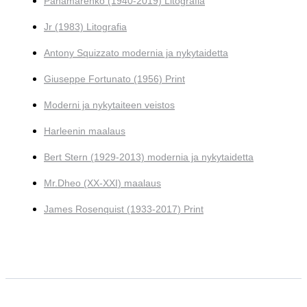
Panamarenko (1940-2019) Litografia
Jr (1983) Litografia
Antony Squizzato modernia ja nykytaidetta
Giuseppe Fortunato (1956) Print
Moderni ja nykytaiteen veistos
Harleenin maalaus
Bert Stern (1929-2013) modernia ja nykytaidetta
Mr.Dheo (XX-XXI) maalaus
James Rosenquist (1933-2017) Print