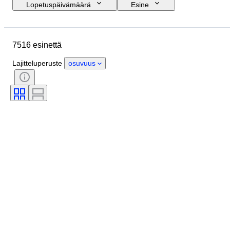
Lopetuspäivämäärä
Esine
Budjetti
Koko
Tyylisuuntaus
Tekniikka
Taiteilija
Sijainti
7516 esinettä
Aihe
Ajanjakso
Allekirjoitus
Väri
Myyjä
Painos
Lajitteluperuste
osuvuus