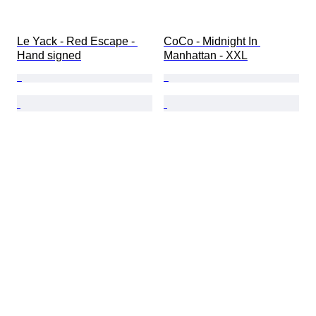
Le Yack - Red Escape - 
CoCo - Midnight In 
Hand signed
Manhattan - XXL