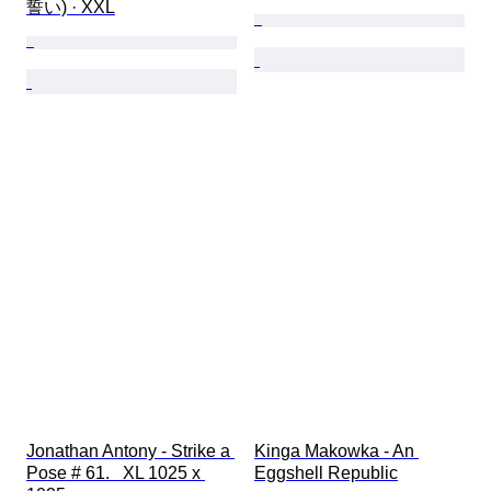
誓い) · XXL
Jonathan Antony - Strike a 
Kinga Makowka - An 
Pose # 61.   XL 1025 x 
Eggshell Republic