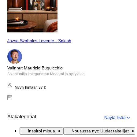
Jozsa Szabolcs Levente - Splash
Valinnut Maurizio Buquicchio
Asiantuntija kategoriassa Moderni ja nykytaide
Myyty hintaan
37 €
Alakategoriat
Näytä lisää
Inspiroi minua
Nousussa nyt: Uudet taiteilijat