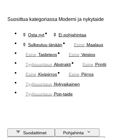
Suosittua kategoriassa Moderni ja nykytaide
Osta nyt
Ei pohjahintaa
Sulkeutuu tänään
Esine
Maalaus
Esine
Taideteos
Esine
Veistos
Tyylisuuntaus
Abstrakti
Esine
Printti
Esine
Kivipiirros
Esine
Piirros
Tyylisuuntaus
Nykyaikainen
Tyylisuuntaus
Pop-taide
Suodattimet
Pohjahinta