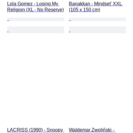
Lola Gomez - Losing My 
Banakkan - Mindset' XXL 
Religion (XL - No Reserve)
(105 x 150 cm)
LACRISS (1990) - Snoopy 
Waldemar Zwoliński - 