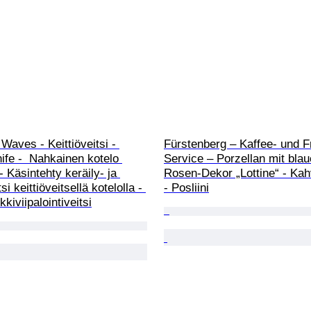
Waves - Keittiöveitsi - 
Fürstenberg – Kaffee- und F
ife -  Nahkainen kotelo 
Service – Porzellan mit bla
 Käsintehty keräily- ja 
Rosen-Dekor „Lottine“ - Kah
tsi keittiöveitsellä kotelolla - 
- Posliini
kiviipalointiveitsi