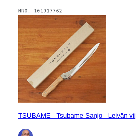
NRO.
101917762
TSUBAME - Tsubame-Sanjo - Leivän viipa