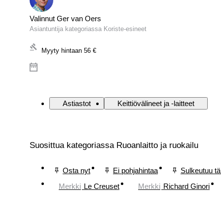
Valinnut Ger van Oers
Asiantuntija kategoriassa Koriste-esineet
Myyty hintaan
56 €
Astiastot
Keittiövälineet ja -laitteet
Suosittua kategoriassa Ruoanlaitto ja ruokailu
Osta nyt
Ei pohjahintaa
Sulkeutuu t
Merkki
Le Creuset
Merkki
Richard Ginori