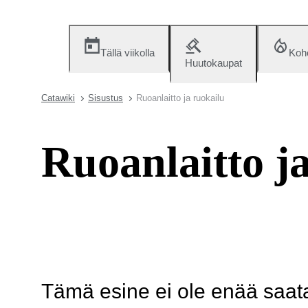
Tällä viikolla
Koh
Huutokaupat
Catawiki
Sisustus
Ruoanlaitto ja ruokailu
Ruoanlaitto j
Tämä esine ei ole enää saatav