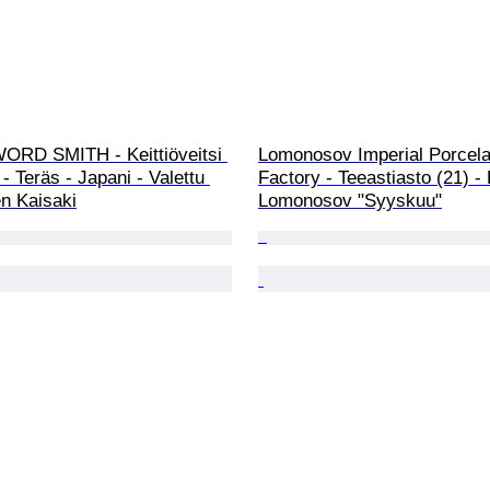
ORD SMITH - Keittiöveitsi 
Lomonosov Imperial Porcela
- Teräs - Japani - Valettu 
Factory - Teeastiasto (21) - P
en Kaisaki
Lomonosov "Syyskuu"