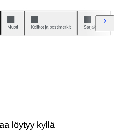
Muoti
Kolikot ja postimerkit
Sarjakuvat
Autot j
aa löytyy kyllä