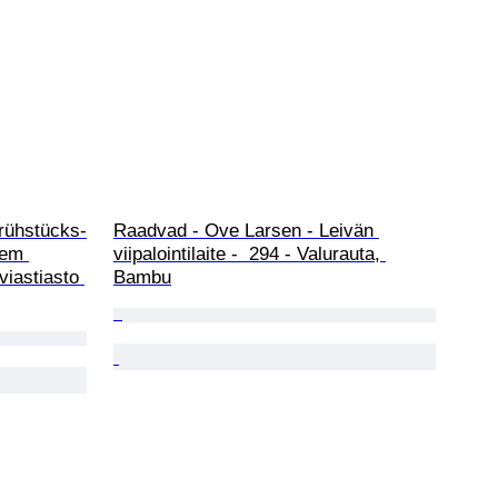
rühstücks-
Raadvad - Ove Larsen - Leivän 
uem 
viipalointilaite -  294 - Valurauta, 
viastiasto 
Bambu